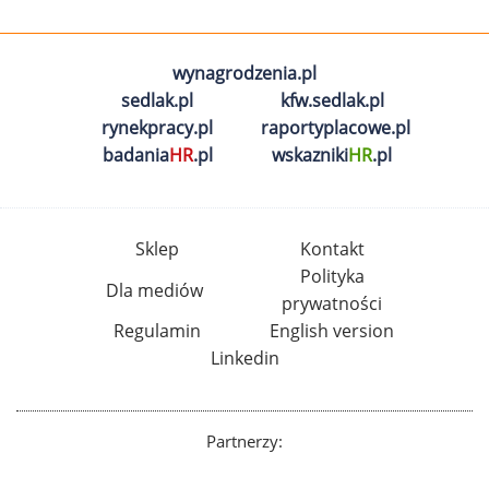
wynagrodzenia.pl
sedlak.pl
kfw.sedlak.pl
rynekpracy.pl
raportyplacowe.pl
badania
HR
.pl
wskazniki
HR
.pl
Sklep
Kontakt
Polityka
Dla mediów
prywatności
Regulamin
English version
Linkedin
Partnerzy: