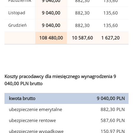
Październik
9 040,00
882,30
135,60
Listopad
9 040,00
882,30
135,60
Grudzień
9 040,00
882,30
135,60
108 480,00
10 587,60
1 627,20
2
Koszty pracodawcy dla miesięcznego wynagrodzenia 9
040,00 PLN brutto
kwota brutto
9 040,00 PLN
ubezpieczenie emerytalne
882,30 PLN
ubezpieczenie rentowe
587,60 PLN
ubezpieczenie wypadkowe
150,97 PLN