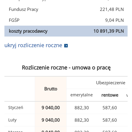
Fundusz Pracy
221,48 PLN
FGŚP
9,04 PLN
koszty pracodawcy
10 891,39 PLN
ukryj rozliczenie roczne
Rozliczenie roczne - umowa o pracę
Ubezpieczenie
Brutto
emerytalne
rentowe
wy
Styczeń
9 040,00
882,30
587,60
Luty
9 040,00
882,30
587,60