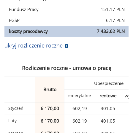
Fundusz Pracy
151,17 PLN
FGŚP
6,17 PLN
koszty pracodawcy
7 433,62 PLN
ukryj rozliczenie roczne
Rozliczenie roczne - umowa o pracę
Ubezpieczenie
Brutto
emerytalne
rentowe
wyp
Styczeń
6 170,00
602,19
401,05
1
Luty
6 170,00
602,19
401,05
1