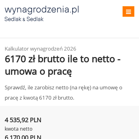
Toggl
navig
Kalkulator wynagrodzeń 2026
6170 zł brutto ile to netto -
umowa o pracę
Sprawdź, ile zarobisz netto (na rękę) na umowę o
pracę z kwotą 6170 zł brutto.
4 535,92 PLN
kwota netto
6 170,00 PLN