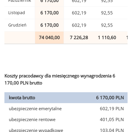
Październik
6 170,00
602,19
92,55
1
Listopad
6 170,00
602,19
92,55
1
Grudzień
6 170,00
602,19
92,55
1
74 040,00
7 226,28
1 110,60
1 
Koszty pracodawcy dla miesięcznego wynagrodzenia 6
170,00 PLN brutto
kwota brutto
6 170,00 PLN
ubezpieczenie emerytalne
602,19 PLN
ubezpieczenie rentowe
401,05 PLN
ubezpieczenie wypadkowe
103,04 PLN