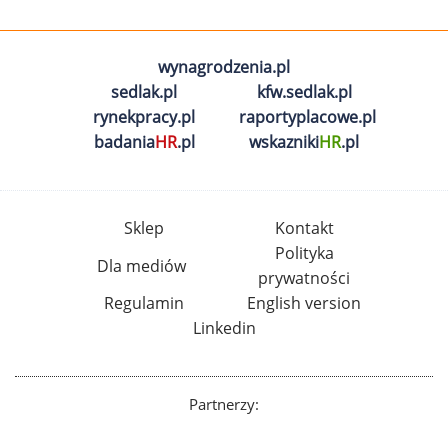
wynagrodzenia.pl
sedlak.pl
kfw.sedlak.pl
rynekpracy.pl
raportyplacowe.pl
badania
HR
.pl
wskazniki
HR
.pl
Sklep
Kontakt
Polityka
Dla mediów
prywatności
Regulamin
English version
Linkedin
Partnerzy: