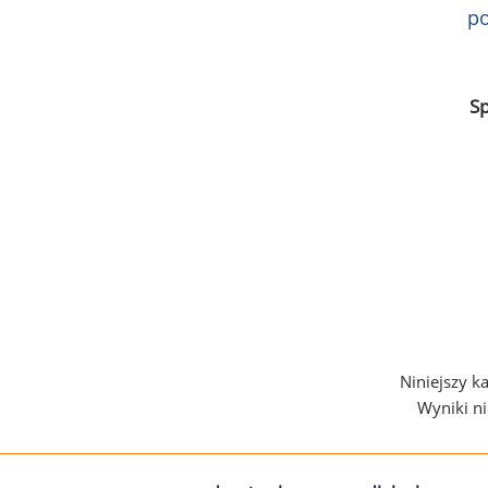
po
S
Niniejszy k
Wyniki n