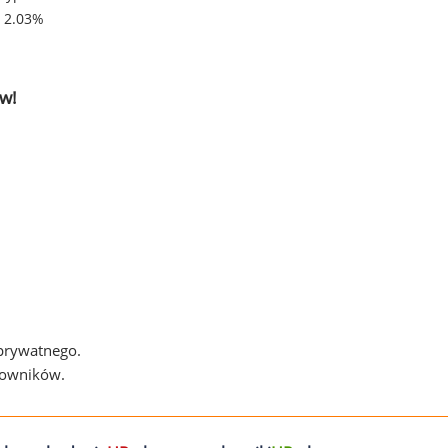
- 2.03%
w!
 prywatnego.
cowników.