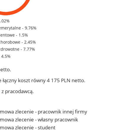
4.02%
emerytalne - 9.76%
rentowe - 1.5%
chorobowe - 2.45%
zdrowotne - 7.77%
- 4.5%
etto.
 łączny koszt równy 4 175 PLN netto.
j z pracodawcą.
 umowa zlecenie - pracownik innej firmy
- umowa zlecenie - własny pracownik
 umowa zlecenie - student