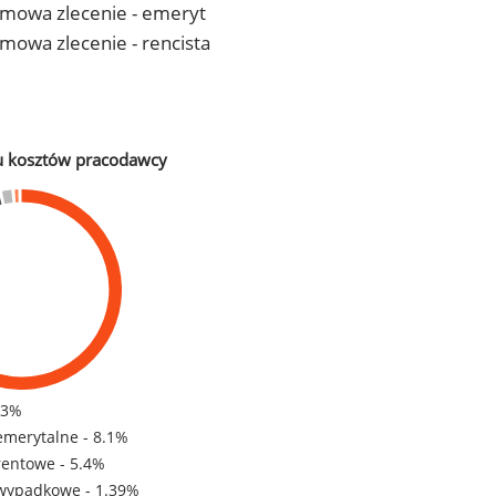
- umowa zlecenie - emeryt
 umowa zlecenie - rencista
u kosztów pracodawcy
83%
emerytalne - 8.1%
rentowe - 5.4%
wypadkowe - 1.39%