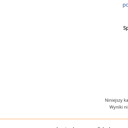
po
S
Niniejszy k
Wyniki n