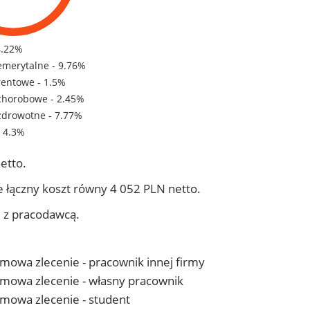
4.22%
emerytalne - 9.76%
rentowe - 1.5%
chorobowe - 2.45%
zdrowotne - 7.77%
- 4.3%
etto.
 łączny koszt równy 4 052 PLN netto.
j z pracodawcą.
 umowa zlecenie - pracownik innej firmy
- umowa zlecenie - własny pracownik
 umowa zlecenie - student