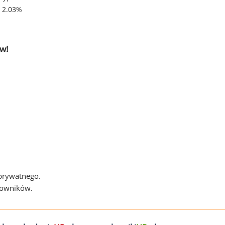
- 2.03%
w!
 prywatnego.
cowników.