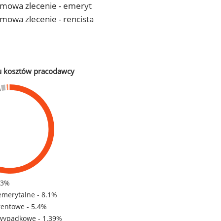
- umowa zlecenie - emeryt
 umowa zlecenie - rencista
u kosztów pracodawcy
83%
emerytalne - 8.1%
rentowe - 5.4%
wypadkowe - 1.39%