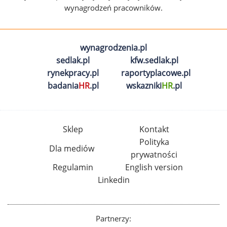
wynagrodzeń pracowników.
wynagrodzenia.pl
sedlak.pl
kfw.sedlak.pl
rynekpracy.pl
raportyplacowe.pl
badania
HR
.pl
wskazniki
HR
.pl
Sklep
Kontakt
Polityka
Dla mediów
prywatności
Regulamin
English version
Linkedin
Partnerzy: