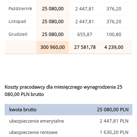
Październik
25 080,00
2 447,81
376,20
Listopad
25 080,00
2 447,81
376,20
Grudzień
25 080,00
655,87
100,80
300 960,00
27 581,78
4 239,00
7
Koszty pracodawcy dla miesięcznego wynagrodzenia 25
080,00 PLN brutto
kwota brutto
25 080,00 PLN
ubezpieczenie emerytalne
2 447,81 PLN
ubezpieczenie rentowe
1 630,20 PLN