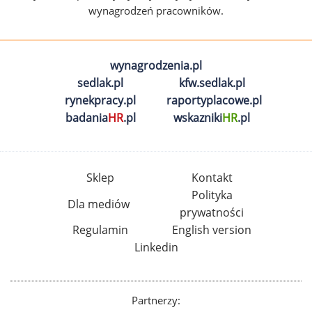
wynagrodzeń pracowników.
wynagrodzenia.pl
sedlak.pl
kfw.sedlak.pl
rynekpracy.pl
raportyplacowe.pl
badania
HR
.pl
wskazniki
HR
.pl
Sklep
Kontakt
Polityka
Dla mediów
prywatności
Regulamin
English version
Linkedin
Partnerzy: