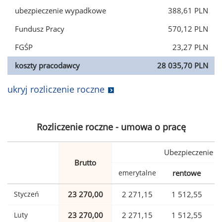
ubezpieczenie wypadkowe
388,61 PLN
Fundusz Pracy
570,12 PLN
FGŚP
23,27 PLN
koszty pracodawcy
28 035,70 PLN
ukryj rozliczenie roczne
Rozliczenie roczne - umowa o pracę
Ubezpieczenie
Brutto
emerytalne
rentowe
w
Styczeń
23 270,00
2 271,15
1 512,55
Luty
23 270,00
2 271,15
1 512,55