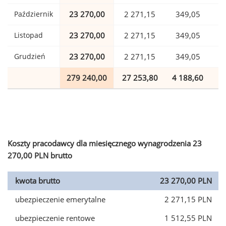
Październik
23 270,00
2 271,15
349,05
Listopad
23 270,00
2 271,15
349,05
Grudzień
23 270,00
2 271,15
349,05
279 240,00
27 253,80
4 188,60
6
Koszty pracodawcy dla miesięcznego wynagrodzenia 23
270,00 PLN brutto
kwota brutto
23 270,00 PLN
ubezpieczenie emerytalne
2 271,15 PLN
ubezpieczenie rentowe
1 512,55 PLN