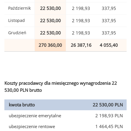
Październik
22 530,00
2 198,93
337,95
Listopad
22 530,00
2 198,93
337,95
Grudzień
22 530,00
2 198,93
337,95
270 360,00
26 387,16
4 055,40
6
Koszty pracodawcy dla miesięcznego wynagrodzenia 22
530,00 PLN brutto
kwota brutto
22 530,00 PLN
ubezpieczenie emerytalne
2 198,93 PLN
ubezpieczenie rentowe
1 464,45 PLN