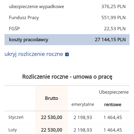
ubezpieczenie wypadkowe
376,25 PLN
Fundusz Pracy
551,99 PLN
FGŚP
22,53 PLN
koszty pracodawcy
27 144,15 PLN
ukryj rozliczenie roczne
Rozliczenie roczne - umowa o pracę
Ubezpieczenie
Brutto
emerytalne
rentowe
w
Styczeń
22 530,00
2 198,93
1 464,45
Luty
22 530,00
2 198,93
1 464,45