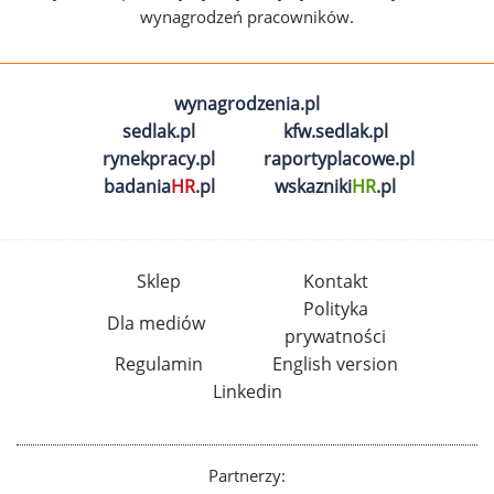
wynagrodzeń pracowników.
wynagrodzenia.pl
sedlak.pl
kfw.sedlak.pl
rynekpracy.pl
raportyplacowe.pl
badania
HR
.pl
wskazniki
HR
.pl
Sklep
Kontakt
Polityka
Dla mediów
prywatności
Regulamin
English version
Linkedin
Partnerzy: