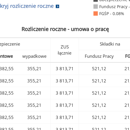
kryj rozliczenie roczne
Fundusz Pracy 
FGŚP - 0.08%
Rozliczenie roczne - umowa o pracę
pieczenie
Składki na
ZUS
łącznie
entowe
wypadkowe
Fundusz Pracy
F
382,55
355,21
3 813,71
521,12
21
382,55
355,21
3 813,71
521,12
21
382,55
355,21
3 813,71
521,12
21
382,55
355,21
3 813,71
521,12
21
382,55
355,21
3 813,71
521,12
21
382,55
355,21
3 813,71
521,12
21