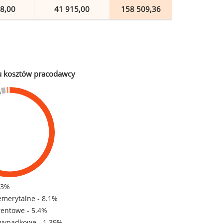
8,00
41 915,00
158 509,36
u kosztów pracodawcy
83%
emerytalne - 8.1%
rentowe - 5.4%
wypadkowe - 1.39%