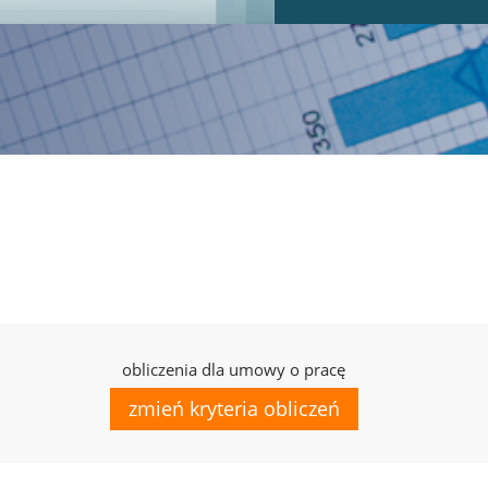
obliczenia dla umowy o pracę
zmień kryteria obliczeń