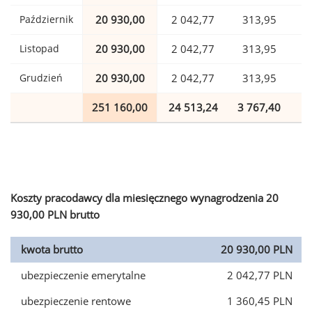
Październik
20 930,00
2 042,77
313,95
Listopad
20 930,00
2 042,77
313,95
Grudzień
20 930,00
2 042,77
313,95
251 160,00
24 513,24
3 767,40
6
Koszty pracodawcy dla miesięcznego wynagrodzenia 20
930,00 PLN brutto
kwota brutto
20 930,00 PLN
ubezpieczenie emerytalne
2 042,77 PLN
ubezpieczenie rentowe
1 360,45 PLN