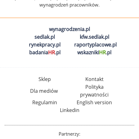
wynagrodzeń pracowników.
wynagrodzenia.pl
sedlak.pl
kfw.sedlak.pl
rynekpracy.pl
raportyplacowe.pl
badania
HR
.pl
wskazniki
HR
.pl
Sklep
Kontakt
Polityka
Dla mediów
prywatności
Regulamin
English version
Linkedin
Partnerzy: