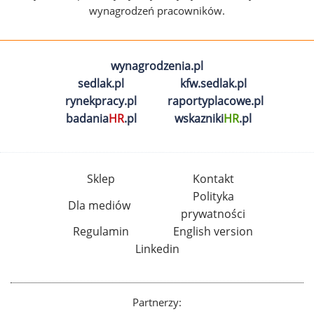
wynagrodzeń pracowników.
wynagrodzenia.pl
sedlak.pl
kfw.sedlak.pl
rynekpracy.pl
raportyplacowe.pl
badania
HR
.pl
wskazniki
HR
.pl
Sklep
Kontakt
Polityka
Dla mediów
prywatności
Regulamin
English version
Linkedin
Partnerzy: