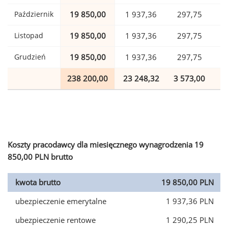
Październik
19 850,00
1 937,36
297,75
Listopad
19 850,00
1 937,36
297,75
Grudzień
19 850,00
1 937,36
297,75
238 200,00
23 248,32
3 573,00
5
Koszty pracodawcy dla miesięcznego wynagrodzenia 19
850,00 PLN brutto
kwota brutto
19 850,00 PLN
ubezpieczenie emerytalne
1 937,36 PLN
ubezpieczenie rentowe
1 290,25 PLN