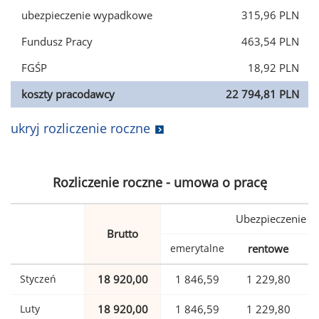
ubezpieczenie wypadkowe
315,96 PLN
Fundusz Pracy
463,54 PLN
FGŚP
18,92 PLN
koszty pracodawcy
22 794,81 PLN
ukryj rozliczenie roczne
Rozliczenie roczne - umowa o pracę
Ubezpieczenie
Brutto
emerytalne
rentowe
w
Styczeń
18 920,00
1 846,59
1 229,80
Luty
18 920,00
1 846,59
1 229,80