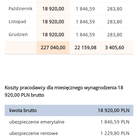
Październik
18 920,00
1 846,59
283,80
Listopad
18 920,00
1 846,59
283,80
Grudzień
18 920,00
1 846,59
283,80
227 040,00
22 159,08
3 405,60
5
Koszty pracodawcy dla miesięcznego wynagrodzenia 18
920,00 PLN brutto
kwota brutto
18 920,00 PLN
ubezpieczenie emerytalne
1 846,59 PLN
ubezpieczenie rentowe
1 229,80 PLN