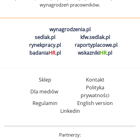
wynagrodzeń pracowników.
wynagrodzenia.pl
sedlak.pl
kfw.sedlak.pl
rynekpracy.pl
raportyplacowe.pl
badania
HR
.pl
wskazniki
HR
.pl
Sklep
Kontakt
Polityka
Dla mediów
prywatności
Regulamin
English version
Linkedin
Partnerzy: