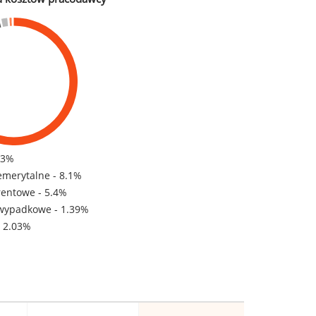
83%
emerytalne - 8.1%
rentowe - 5.4%
wypadkowe - 1.39%
- 2.03%