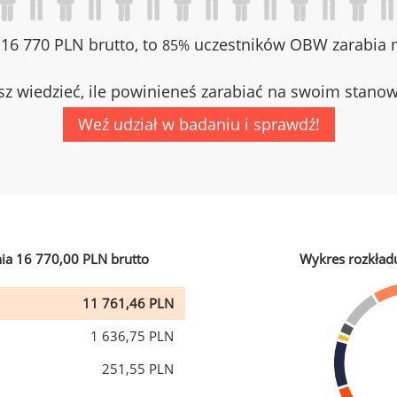
z 16 770 PLN brutto, to
uczestników OBW zarabia m
85%
z wiedzieć, ile powinieneś zarabiać na swoim stano
Weź udział w badaniu i sprawdź!
ia 16 770,00 PLN brutto
Wykres rozkład
11 761,46 PLN
1 636,75 PLN
251,55 PLN