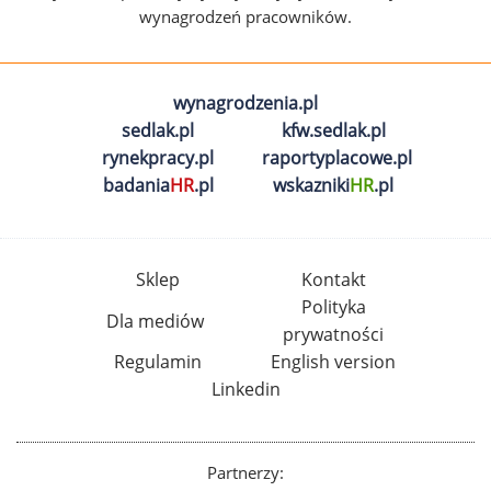
wynagrodzeń pracowników.
wynagrodzenia.pl
sedlak.pl
kfw.sedlak.pl
rynekpracy.pl
raportyplacowe.pl
badania
HR
.pl
wskazniki
HR
.pl
Sklep
Kontakt
Polityka
Dla mediów
prywatności
Regulamin
English version
Linkedin
Partnerzy: