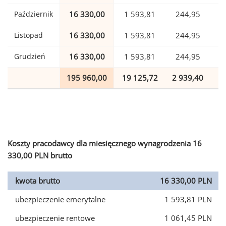
Październik
16 330,00
1 593,81
244,95
Listopad
16 330,00
1 593,81
244,95
Grudzień
16 330,00
1 593,81
244,95
195 960,00
19 125,72
2 939,40
4
Koszty pracodawcy dla miesięcznego wynagrodzenia 16
330,00 PLN brutto
kwota brutto
16 330,00 PLN
ubezpieczenie emerytalne
1 593,81 PLN
ubezpieczenie rentowe
1 061,45 PLN