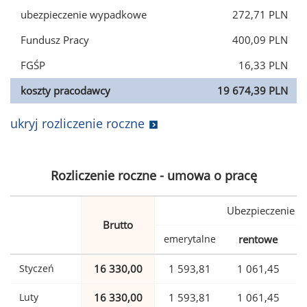
ubezpieczenie wypadkowe
272,71 PLN
Fundusz Pracy
400,09 PLN
FGŚP
16,33 PLN
koszty pracodawcy
19 674,39 PLN
ukryj rozliczenie roczne
Rozliczenie roczne - umowa o pracę
Ubezpieczenie
Brutto
emerytalne
rentowe
w
Styczeń
16 330,00
1 593,81
1 061,45
Luty
16 330,00
1 593,81
1 061,45