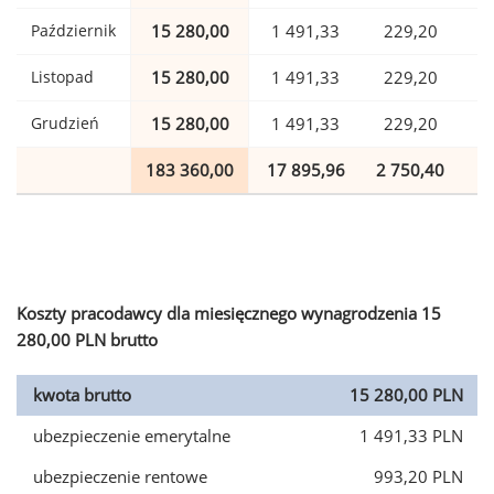
Październik
15 280,00
1 491,33
229,20
Listopad
15 280,00
1 491,33
229,20
Grudzień
15 280,00
1 491,33
229,20
183 360,00
17 895,96
2 750,40
4
Koszty pracodawcy dla miesięcznego wynagrodzenia 15
280,00 PLN brutto
kwota brutto
15 280,00 PLN
ubezpieczenie emerytalne
1 491,33 PLN
ubezpieczenie rentowe
993,20 PLN