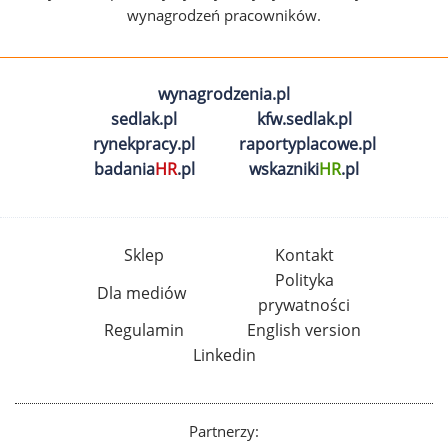
wynagrodzeń pracowników.
wynagrodzenia.pl
sedlak.pl
kfw.sedlak.pl
rynekpracy.pl
raportyplacowe.pl
badania
HR
.pl
wskazniki
HR
.pl
Sklep
Kontakt
Polityka
Dla mediów
prywatności
Regulamin
English version
Linkedin
Partnerzy: