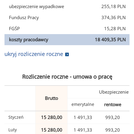
ubezpieczenie wypadkowe
255,18 PLN
Fundusz Pracy
374,36 PLN
FGŚP
15,28 PLN
koszty pracodawcy
18 409,35 PLN
ukryj rozliczenie roczne
Rozliczenie roczne - umowa o pracę
Ubezpieczenie
Brutto
emerytalne
rentowe
w
Styczeń
15 280,00
1 491,33
993,20
Luty
15 280,00
1 491,33
993,20