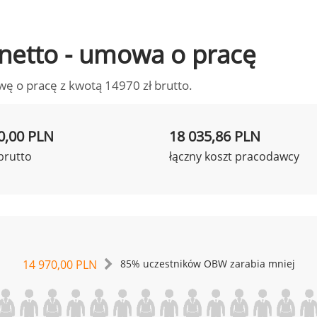
o netto - umowa o pracę
wę o pracę z kwotą 14970 zł brutto.
0,00 PLN
18 035,86 PLN
brutto
łączny koszt pracodawcy
14 970,00 PLN
85% uczestników OBW zarabia mniej