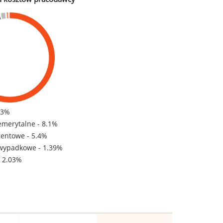
83%
emerytalne - 8.1%
rentowe - 5.4%
wypadkowe - 1.39%
- 2.03%