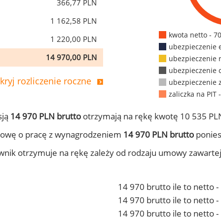
366,77 PLN
1 162,58 PLN
kwota netto - 7
1 220,00 PLN
ubezpieczenie 
14 970,00 PLN
ubezpieczenie 
ubezpieczenie 
kryj rozliczenie roczne
ubezpieczenie 
zaliczka na PIT 
sją
14 970 PLN brutto
otrzymają na rękę kwotę 10 535 PLN
mowę o pracę z wynagrodzeniem
14 970 PLN brutto
ponies
ownik otrzymuje na rękę zależy od rodzaju umowy zawarte
14 970 brutto ile to netto 
14 970 brutto ile to netto
14 970 brutto ile to netto 