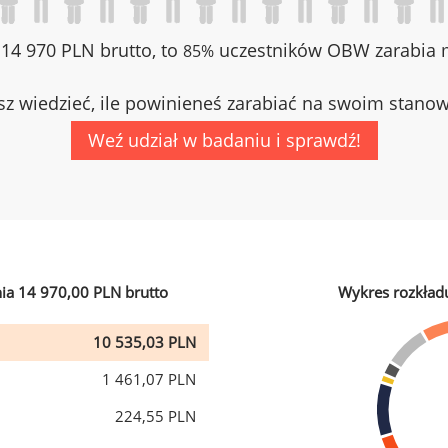
z 14 970 PLN brutto, to
uczestników OBW zarabia m
85%
z wiedzieć, ile powinieneś zarabiać na swoim stano
Weź udział w badaniu i sprawdź!
ia 14 970,00 PLN brutto
Wykres rozkład
10 535,03 PLN
1 461,07 PLN
224,55 PLN