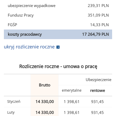
ubezpieczenie wypadkowe
239,31 PLN
Fundusz Pracy
351,09 PLN
FGŚP
14,33 PLN
koszty pracodawcy
17 264,79 PLN
ukryj rozliczenie roczne
Rozliczenie roczne - umowa o pracę
Ubezpieczenie
Brutto
emerytalne
rentowe
w
Styczeń
14 330,00
1 398,61
931,45
Luty
14 330,00
1 398,61
931,45