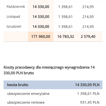
Październik
14 330,00
1 398,61
214,95
Listopad
14 330,00
1 398,61
214,95
Grudzień
14 330,00
1 398,61
214,95
171 960,00
16 783,32
2 579,40
4
Koszty pracodawcy dla miesięcznego wynagrodzenia 14
330,00 PLN brutto
kwota brutto
14 330,00 PLN
ubezpieczenie emerytalne
1 398,61 PLN
ubezpieczenie rentowe
931,45 PLN