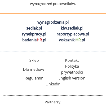
wynagrodzeń pracowników.
wynagrodzenia.pl
sedlak.pl
kfw.sedlak.pl
rynekpracy.pl
raportyplacowe.pl
badania
HR
.pl
wskazniki
HR
.pl
Sklep
Kontakt
Polityka
Dla mediów
prywatności
Regulamin
English version
Linkedin
Partnerzy: