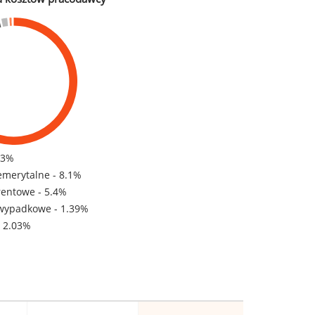
83%
emerytalne - 8.1%
rentowe - 5.4%
wypadkowe - 1.39%
- 2.03%