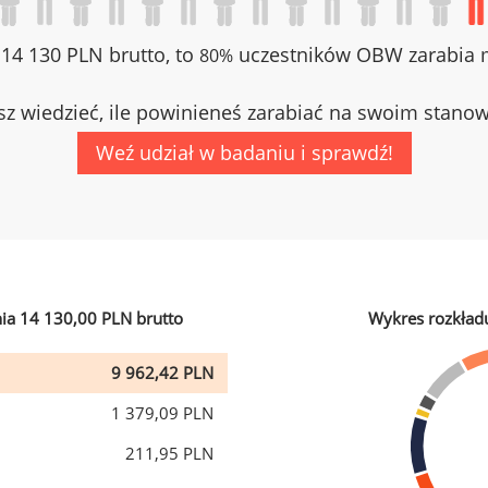
z 14 130 PLN brutto, to
uczestników OBW zarabia m
80%
z wiedzieć, ile powinieneś zarabiać na swoim stano
Weź udział w badaniu i sprawdź!
ia 14 130,00 PLN brutto
Wykres rozkład
9 962,42 PLN
1 379,09 PLN
211,95 PLN