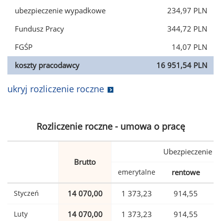
ubezpieczenie wypadkowe
234,97 PLN
Fundusz Pracy
344,72 PLN
FGŚP
14,07 PLN
koszty pracodawcy
16 951,54 PLN
ukryj rozliczenie roczne
Rozliczenie roczne - umowa o pracę
Ubezpieczenie
Brutto
emerytalne
rentowe
w
Styczeń
14 070,00
1 373,23
914,55
Luty
14 070,00
1 373,23
914,55