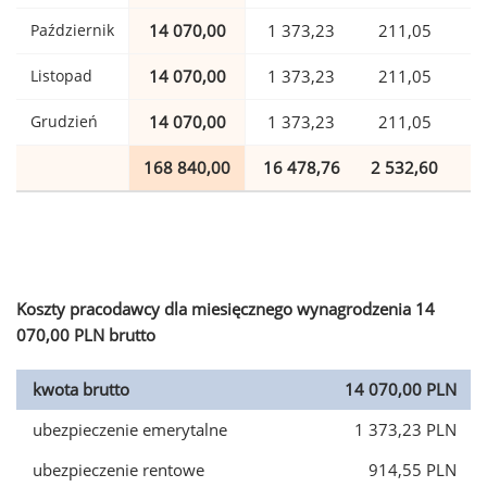
Październik
14 070,00
1 373,23
211,05
Listopad
14 070,00
1 373,23
211,05
Grudzień
14 070,00
1 373,23
211,05
168 840,00
16 478,76
2 532,60
4
Koszty pracodawcy dla miesięcznego wynagrodzenia 14
070,00 PLN brutto
kwota brutto
14 070,00 PLN
ubezpieczenie emerytalne
1 373,23 PLN
ubezpieczenie rentowe
914,55 PLN