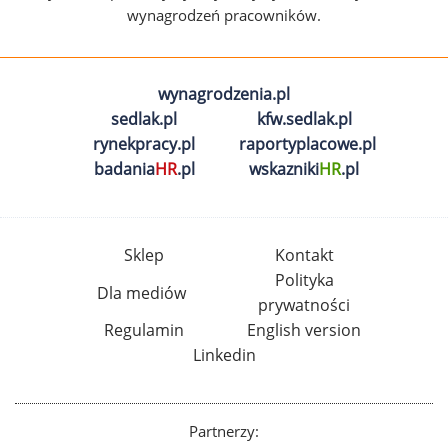
wynagrodzeń pracowników.
wynagrodzenia.pl
sedlak.pl
kfw.sedlak.pl
rynekpracy.pl
raportyplacowe.pl
badania
HR
.pl
wskazniki
HR
.pl
Sklep
Kontakt
Polityka
Dla mediów
prywatności
Regulamin
English version
Linkedin
Partnerzy: