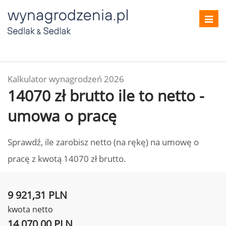
Toggl
navig
Kalkulator wynagrodzeń 2026
14070 zł brutto ile to netto -
umowa o pracę
Sprawdź, ile zarobisz netto (na rękę) na umowę o
pracę z kwotą 14070 zł brutto.
9 921,31 PLN
kwota netto
14 070,00 PLN