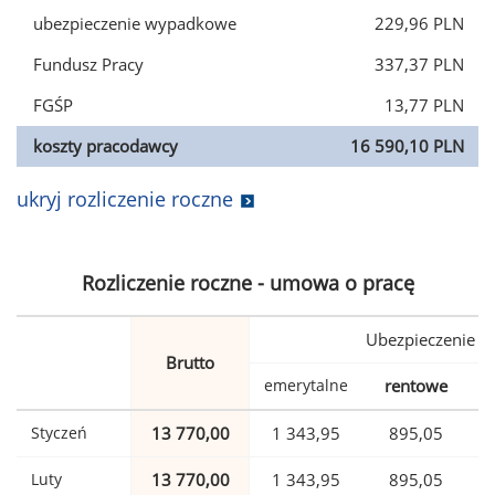
ubezpieczenie wypadkowe
229,96 PLN
Fundusz Pracy
337,37 PLN
FGŚP
13,77 PLN
koszty pracodawcy
16 590,10 PLN
ukryj rozliczenie roczne
Rozliczenie roczne - umowa o pracę
Ubezpieczenie
Brutto
emerytalne
rentowe
w
Styczeń
13 770,00
1 343,95
895,05
Luty
13 770,00
1 343,95
895,05