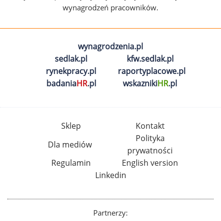
wynagrodzeń pracowników.
wynagrodzenia.pl
sedlak.pl
kfw.sedlak.pl
rynekpracy.pl
raportyplacowe.pl
badania
HR
.pl
wskazniki
HR
.pl
Sklep
Kontakt
Polityka
Dla mediów
prywatności
Regulamin
English version
Linkedin
Partnerzy: