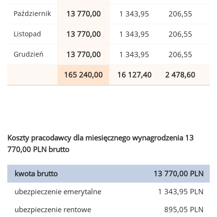
Październik
13 770,00
1 343,95
206,55
Listopad
13 770,00
1 343,95
206,55
Grudzień
13 770,00
1 343,95
206,55
165 240,00
16 127,40
2 478,60
4
Koszty pracodawcy dla miesięcznego wynagrodzenia 13
770,00 PLN brutto
kwota brutto
13 770,00 PLN
ubezpieczenie emerytalne
1 343,95 PLN
ubezpieczenie rentowe
895,05 PLN