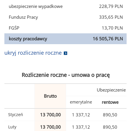
ubezpieczenie wypadkowe
228,79 PLN
Fundusz Pracy
335,65 PLN
FGŚP
13,70 PLN
koszty pracodawcy
16 505,76 PLN
ukryj rozliczenie roczne
Rozliczenie roczne - umowa o pracę
Ubezpieczenie
Brutto
emerytalne
rentowe
w
Styczeń
13 700,00
1 337,12
890,50
Luty
13 700,00
1 337,12
890,50