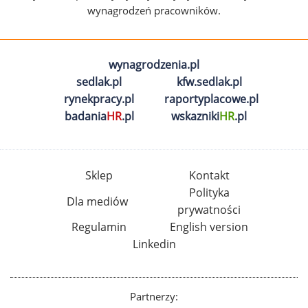
wynagrodzeń pracowników.
wynagrodzenia.pl
sedlak.pl
kfw.sedlak.pl
rynekpracy.pl
raportyplacowe.pl
badania
HR
.pl
wskazniki
HR
.pl
Sklep
Kontakt
Polityka
Dla mediów
prywatności
Regulamin
English version
Linkedin
Partnerzy: