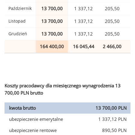
Październik
13 700,00
1 337,12
205,50
Listopad
13 700,00
1 337,12
205,50
Grudzień
13 700,00
1 337,12
205,50
164 400,00
16 045,44
2 466,00
4
Koszty pracodawcy dla miesięcznego wynagrodzenia 13
700,00 PLN brutto
kwota brutto
13 700,00 PLN
ubezpieczenie emerytalne
1 337,12 PLN
ubezpieczenie rentowe
890,50 PLN