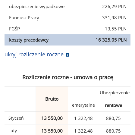
ubezpieczenie wypadkowe
226,29 PLN
Fundusz Pracy
331,98 PLN
FGŚP
13,55 PLN
koszty pracodawcy
16 325,05 PLN
ukryj rozliczenie roczne
Rozliczenie roczne - umowa o pracę
Ubezpieczenie
Brutto
emerytalne
rentowe
w
Styczeń
13 550,00
1 322,48
880,75
Luty
13 550,00
1 322,48
880,75