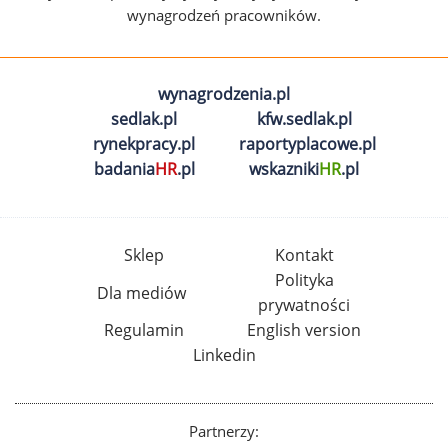
wynagrodzeń pracowników.
wynagrodzenia.pl
sedlak.pl
kfw.sedlak.pl
rynekpracy.pl
raportyplacowe.pl
badania
HR
.pl
wskazniki
HR
.pl
Sklep
Kontakt
Polityka
Dla mediów
prywatności
Regulamin
English version
Linkedin
Partnerzy: