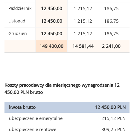
Październik
12 450,00
1 215,12
186,75
Listopad
12 450,00
1 215,12
186,75
Grudzień
12 450,00
1 215,12
186,75
149 400,00
14 581,44
2 241,00
3
Koszty pracodawcy dla miesięcznego wynagrodzenia 12
450,00 PLN brutto
kwota brutto
12 450,00 PLN
ubezpieczenie emerytalne
1 215,12 PLN
ubezpieczenie rentowe
809,25 PLN