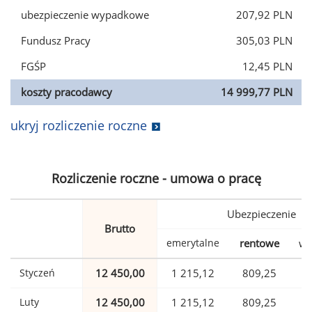
ubezpieczenie wypadkowe
207,92 PLN
Fundusz Pracy
305,03 PLN
FGŚP
12,45 PLN
koszty pracodawcy
14 999,77 PLN
ukryj rozliczenie roczne
Rozliczenie roczne - umowa o pracę
Ubezpieczenie
Brutto
emerytalne
rentowe
wy
Styczeń
12 450,00
1 215,12
809,25
Luty
12 450,00
1 215,12
809,25