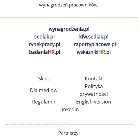
wynagrodzeń pracowników.
wynagrodzenia.pl
sedlak.pl
kfw.sedlak.pl
rynekpracy.pl
raportyplacowe.pl
badania
HR
.pl
wskazniki
HR
.pl
Sklep
Kontakt
Polityka
Dla mediów
prywatności
Regulamin
English version
Linkedin
Partnerzy: