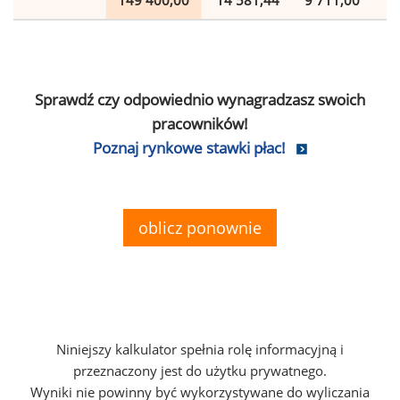
149 400,00
14 581,44
9 711,00
2
Sprawdź czy odpowiednio wynagradzasz swoich
pracowników!
Poznaj rynkowe stawki płac!
oblicz ponownie
Niniejszy kalkulator spełnia rolę informacyjną i
przeznaczony jest do użytku prywatnego.
Wyniki nie powinny być wykorzystywane do wyliczania