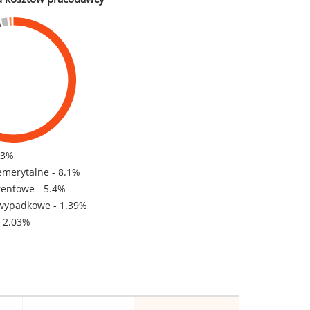
83%
emerytalne - 8.1%
rentowe - 5.4%
wypadkowe - 1.39%
- 2.03%