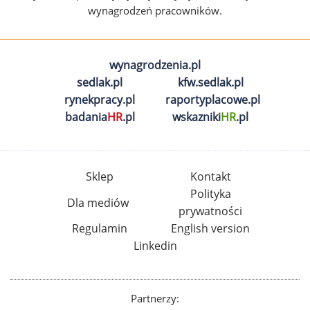
wynagrodzeń pracowników.
wynagrodzenia.pl
sedlak.pl
kfw.sedlak.pl
rynekpracy.pl
raportyplacowe.pl
badania
HR
.pl
wskazniki
HR
.pl
Sklep
Kontakt
Polityka
Dla mediów
prywatności
Regulamin
English version
Linkedin
Partnerzy: