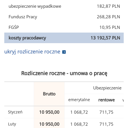
ubezpieczenie wypadkowe
182,87 PLN
Fundusz Pracy
268,28 PLN
FGŚP
10,95 PLN
koszty pracodawcy
13 192,57 PLN
ukryj rozliczenie roczne
Rozliczenie roczne - umowa o pracę
Ubezpieczenie
Brutto
emerytalne
rentowe
wy
Styczeń
10 950,00
1 068,72
711,75
Luty
10 950,00
1 068,72
711,75