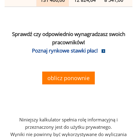
131 400,00
12 824,64
8 541,00
2
Sprawdź czy odpowiednio wynagradzasz swoich
pracowników!
Poznaj rynkowe stawki płac!
oblicz ponownie
Niniejszy kalkulator spełnia rolę informacyjną i
przeznaczony jest do użytku prywatnego.
Wyniki nie powinny być wykorzystywane do wyliczania