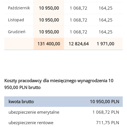
Październik
10 950,00
1 068,72
164,25
Listopad
10 950,00
1 068,72
164,25
Grudzień
10 950,00
1 068,72
164,25
131 400,00
12 824,64
1 971,00
3
Koszty pracodawcy dla miesięcznego wynagrodzenia 10
950,00 PLN brutto
kwota brutto
10 950,00 PLN
ubezpieczenie emerytalne
1 068,72 PLN
ubezpieczenie rentowe
711,75 PLN