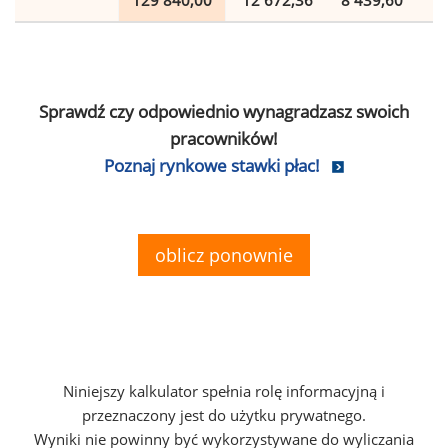
129 840,00
12 672,36
8 439,60
2
Sprawdź czy odpowiednio wynagradzasz swoich
pracowników!
Poznaj rynkowe stawki płac!
oblicz ponownie
Niniejszy kalkulator spełnia rolę informacyjną i
przeznaczony jest do użytku prywatnego.
Wyniki nie powinny być wykorzystywane do wyliczania