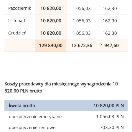
Październik
10 820,00
1 056,03
162,30
Listopad
10 820,00
1 056,03
162,30
Grudzień
10 820,00
1 056,03
162,30
129 840,00
12 672,36
1 947,60
3
Koszty pracodawcy dla miesięcznego wynagrodzenia 10
820,00 PLN brutto
kwota brutto
10 820,00 PLN
ubezpieczenie emerytalne
1 056,03 PLN
ubezpieczenie rentowe
703,30 PLN