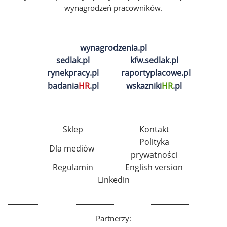
wynagrodzeń pracowników.
wynagrodzenia.pl
sedlak.pl
kfw.sedlak.pl
rynekpracy.pl
raportyplacowe.pl
badania
HR
.pl
wskazniki
HR
.pl
Sklep
Kontakt
Polityka
Dla mediów
prywatności
Regulamin
English version
Linkedin
Partnerzy: