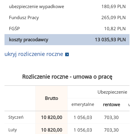
ubezpieczenie wypadkowe
180,69 PLN
Fundusz Pracy
265,09 PLN
FGŚP
10,82 PLN
koszty pracodawcy
13 035,93 PLN
ukryj rozliczenie roczne
Rozliczenie roczne - umowa o pracę
Ubezpieczenie
Brutto
emerytalne
rentowe
wy
Styczeń
10 820,00
1 056,03
703,30
Luty
10 820,00
1 056,03
703,30