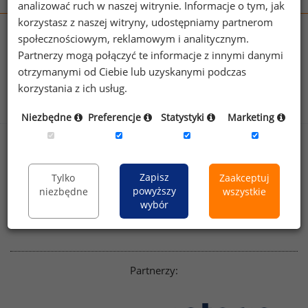
analizować ruch w naszej witrynie. Informacje o tym, jak
korzystasz z naszej witryny, udostępniamy partnerom
wynagrodzenia.pl
społecznościowym, reklamowym i analitycznym.
Partnerzy mogą połączyć te informacje z innymi danymi
sedlak.pl
kfw.sedlak.pl
otrzymanymi od Ciebie lub uzyskanymi podczas
rynekpracy.pl
raportyplacowe.pl
korzystania z ich usług.
badania
HR
.pl
wskazniki
HR
.pl
Niezbędne
Preferencje
Statystyki
Marketing
Sklep
Kontakt
Polityka
Dla mediów
Zapisz
Tylko
Zaakceptuj
prywatności
powyższy
niezbędne
wszystkie
Regulamin
English version
wybór
Linkedin
Partnerzy: