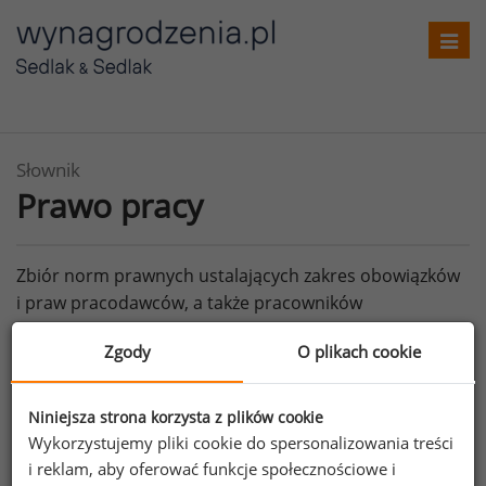
Toggl
navig
Słownik
Prawo pracy
Zbiór norm prawnych ustalających zakres obowiązków
i praw pracodawców, a także pracowników
wynikających ze stosunku pracy.
Zgody
O plikach cookie
Patrz też:
Prawo do wynagrodzenia
,
Stosunek pracy
Zobacz więcej haseł
Niniejsza strona korzysta z plików cookie
Wykorzystujemy pliki cookie do spersonalizowania treści
i reklam, aby oferować funkcje społecznościowe i