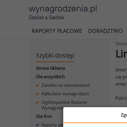
RAPORTY PŁACOWE
DORADZTWO
Słow
Li
Szybki dostęp
Strona Główna
Amery
Dla wszystkich
się p
emer
Zarobki na stanowiskach
Kalkulator wynagrodzeń
Patrz
Ogólnopolskie Badanie
Wynagrodzeń
Zg
Dla firm
Raporty płacowe dla firm