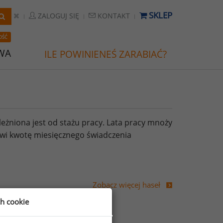
SKLEP
ZALOGUJ SIĘ
KONTAKT
OŚĆ
WA
ILE POWINIENEŚ ZARABIAĆ?
żniona jest od stażu pracy. Lata pracy mnoży
owi kwotę miesięcznego świadczenia
Zobacz więcej haseł
ch cookie