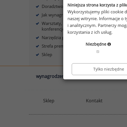
Niniejsza strona korzysta z pli
Doradztwo płacowe
Wykorzystujemy pliki cookie d
Jak wynagradzać?
naszej witrynie. Informacje 
Warsztaty, szkolenia,
i analitycznym. Partnerzy mo
konferencje
korzystania z ich usług.
Narzędzia płacowe
Niezbędne
Strefa premium
Sklep
Tylko niezbędne
wynagrodzenia.pl
sedlak.pl
Sklep
Kontakt