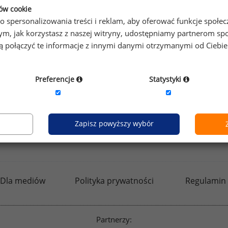
ków cookie
o spersonalizowania treści i reklam, aby oferować funkcje społe
o tym, jak korzystasz z naszej witryny, udostępniamy partnerom
gą połączyć te informacje z innymi danymi otrzymanymi od Ciebi
Preferencje
Statystyki
Zapisz powyższy wybór
kfw.sedlak.pl
rynekpracy.pl
raportyplacowe.p
Dla mediów
Polityka prywatności
Regulamin
Partnerzy: