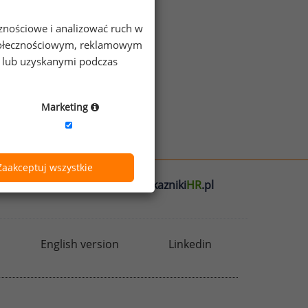
cznościowe i analizować ruch w
 społecznościowym, reklamowym
e lub uzyskanymi podczas
Marketing
Zaakceptuj wszystkie
l
badania
HR
.pl
wskazniki
HR
.pl
English version
Linkedin