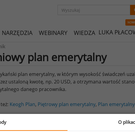
NOW
LUKA PŁACO
NARZĘDZIA
WEBINARY
WIEDZA
nik
niowy plan emerytalny
kański plan emerytalny, w którym wysokość świadczeń uzale
rzez ustaloną kwotę, np. 20 USD, a otrzymana wartość stan
ytalnego danego pracownika.
 też:
Keogh Plan
,
Piętrowy plan emerytalny
,
Plan emerytalny
ody
O plika