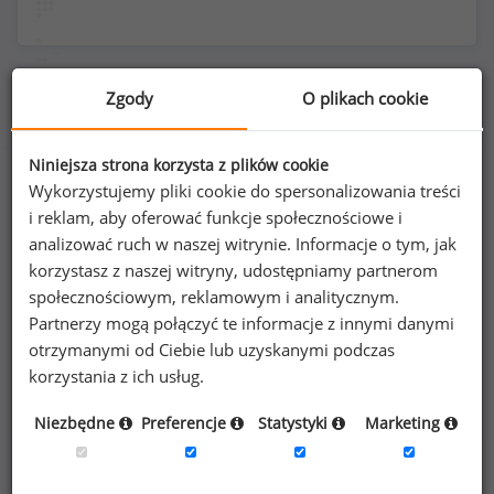
Zgody
O plikach cookie
Rozkład płci na stanowisku technik elektronik
Niniejsza strona korzysta z plików cookie
Wykorzystujemy pliki cookie do spersonalizowania treści
i reklam, aby oferować funkcje społecznościowe i
2
%
98
%
analizować ruch w naszej witrynie. Informacje o tym, jak
korzystasz z naszej witryny, udostępniamy partnerom
społecznościowym, reklamowym i analitycznym.
Partnerzy mogą połączyć te informacje z innymi danymi
Kobiety
Mężczyźni
otrzymanymi od Ciebie lub uzyskanymi podczas
3
174
korzystania z ich usług.
Niezbędne
Preferencje
Statystyki
Marketing