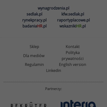
wynagrodzenia.pl
sedlak.pl
kfw.sedlak.pl
rynekpracy.pl
raportyplacowe.pl
badania
HR
.pl
wskazniki
HR
.pl
Sklep
Kontakt
Polityka
Dla mediów
prywatności
Regulamin
English version
Linkedin
Partnerzy: