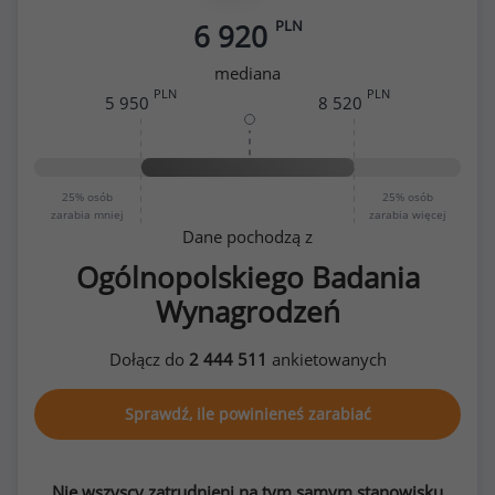
PLN
6 920
mediana
PLN
PLN
5 950
8 520
25%
osób
25%
osób
zarabia mniej
zarabia więcej
Dane pochodzą z
Ogólnopolskiego Badania
Wynagrodzeń
Dołącz do
2 444 511
ankietowanych
Sprawdź, ile powinieneś zarabiać
Nie wszyscy zatrudnieni na tym samym stanowisku