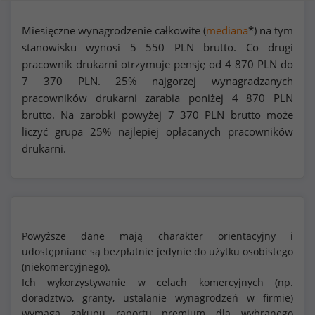
Miesięczne wynagrodzenie całkowite (
mediana
*) na tym
stanowisku wynosi
5 550
PLN brutto. Co drugi
pracownik drukarni otrzymuje pensję od
4 870
PLN do
7 370
PLN. 25% najgorzej wynagradzanych
pracowników drukarni zarabia poniżej
4 870
PLN
brutto. Na zarobki powyżej
7 370
PLN brutto może
liczyć grupa 25% najlepiej opłacanych pracowników
drukarni.
Powyższe dane mają charakter orientacyjny i
udostępniane są bezpłatnie jedynie do użytku osobistego
(niekomercyjnego).
Ich wykorzystywanie w celach komercyjnych (np.
doradztwo, granty, ustalanie wynagrodzeń w firmie)
wymaga zakupu raportu premium dla wybranego