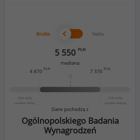
Brutto
Netto
PLN
5 550
mediana
PLN
PLN
4 870
7 370
25%
osób
25%
osób
zarabia mniej
zarabia więcej
Dane pochodzą z
Ogólnopolskiego Badania
Wynagrodzeń