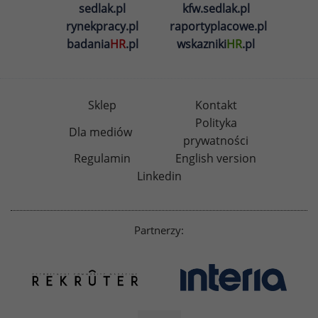
sedlak.pl
kfw.sedlak.pl
rynekpracy.pl
raportyplacowe.pl
badania
HR
.pl
wskazniki
HR
.pl
Sklep
Kontakt
Polityka
Dla mediów
prywatności
Regulamin
English version
Linkedin
Partnerzy: