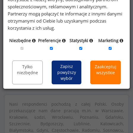
społecznościowym, reklamowym i analitycznym.
Partnerzy mogą połączyć te informacje z innymi danymi
otrzymanymi od Ciebie lub uzyskanymi podczas
korzystania z ich usług.
Szczegółowe dane o wynagrodzeniach na 840
Niezbędne
Preferencje
Statystyki
Marketing
stanowiskach
dostępne w strefie premium
portalu wynagrodzenia.pl
Zapisz
Tylko
Zaakceptuj
Dowiedz się więcej
powyższy
niezbędne
wszystkie
wybór
Nasi respondenci pochodzą z całej Polski. Osoby
przekazujące nam dane pracują m.in. w Warszawie,
Krakowie, Łodzi, Wrocławiu, Poznaniu, Gdańsku,
Szczecinie, Bydgoszczy, Lublinie, Katowicach,
Białymstoku, Gdyni, Częstochowie, Radomiu, Sosnowcu,