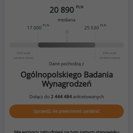
PLN
20 890
mediana
PLN
PLN
17 000
25 630
25%
osób
25%
osób
zarabia mniej
zarabia więcej
Dane pochodzą z
Ogólnopolskiego Badania
Wynagrodzeń
Dołącz do
2 444 484
ankietowanych
Sprawdź, ile powinieneś zarabiać
Nie wszyscy zatrudnieni na tym samym stanowisku