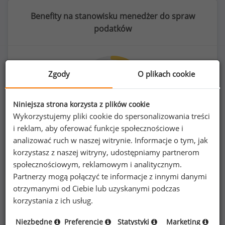
Benefity na stanowisku menedżer do spraw
podatków
Zgody
O plikach cookie
72
%
Niniejsza strona korzysta z plików cookie
Wykorzystujemy pliki cookie do spersonalizowania treści
i reklam, aby oferować funkcje społecznościowe i
ubezpieczenie na życie/NNW
analizować ruch w naszej witrynie. Informacje o tym, jak
korzystasz z naszej witryny, udostępniamy partnerom
społecznościowym, reklamowym i analitycznym.
Partnerzy mogą połączyć te informacje z innymi danymi
otrzymanymi od Ciebie lub uzyskanymi podczas
korzystania z ich usług.
Poszukujesz szczegółowych danych o
wynagrodzeniach
menedżerów do spraw
Niezbędne
Preferencje
Statystyki
Marketing