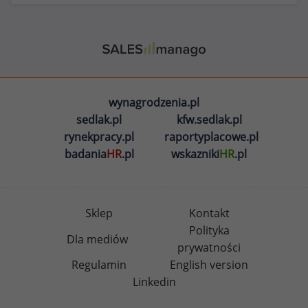
wynagrodzenia.pl
sedlak.pl
kfw.sedlak.pl
rynekpracy.pl
raportyplacowe.pl
badania
HR
.pl
wskazniki
HR
.pl
Sklep
Kontakt
Polityka
Dla mediów
prywatności
Regulamin
English version
Linkedin