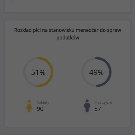
Rozkład płci na stanowisku menedżer do spraw
podatków
51
%
49
%
Kobiety
Mężczyźni
90
87