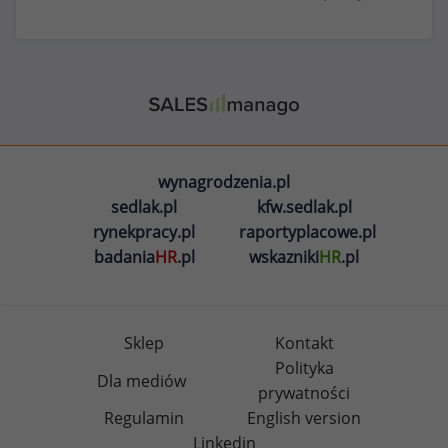
wynagrodzenia.pl
sedlak.pl
kfw.sedlak.pl
rynekpracy.pl
raportyplacowe.pl
badania
HR
.pl
wskazniki
HR
.pl
Sklep
Kontakt
Polityka
Dla mediów
prywatności
Regulamin
English version
Linkedin