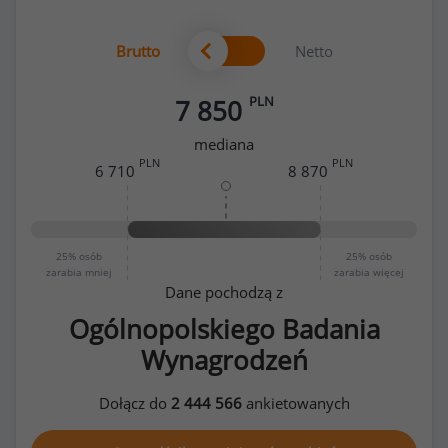
Brutto
Netto
PLN
7 850
mediana
PLN
PLN
6 710
8 870
25%
osób
25%
osób
zarabia mniej
zarabia więcej
Dane pochodzą z
Ogólnopolskiego Badania
Wynagrodzeń
Dołącz do
2 444 566
ankietowanych