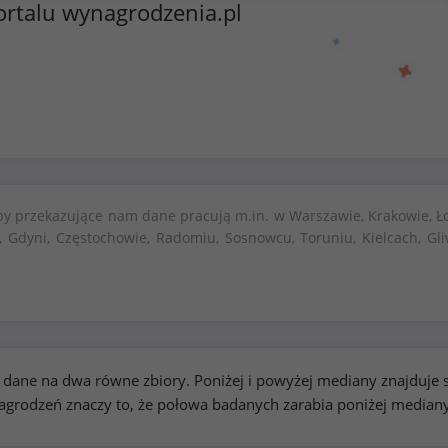
ortalu wynagrodzenia.pl
by przekazujące nam dane pracują m.in. w Warszawie, Krakowie, Ło
, Gdyni, Częstochowie, Radomiu, Sosnowcu, Toruniu, Kielcach, Gli
kie dane na dwa równe zbiory. Poniżej i powyżej mediany znajduj
rodzeń znaczy to, że połowa badanych zarabia poniżej median