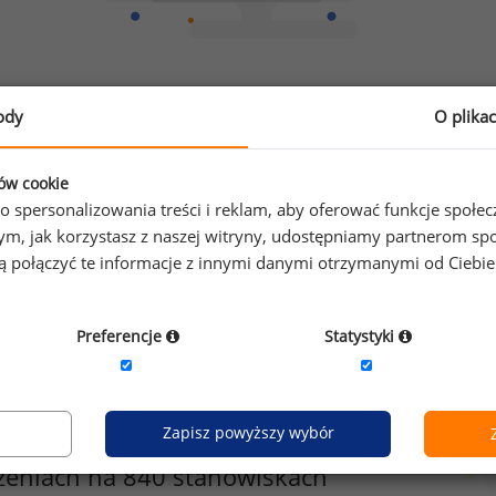
Chcesz porównać swoje zarobki z innymi?
ody
O plika
Sprawdź ile powinieneś zarabiać
ków cookie
o spersonalizowania treści i reklam, aby oferować funkcje społe
o tym, jak korzystasz z naszej witryny, udostępniamy partnerom
gą połączyć te informacje z innymi danymi otrzymanymi od Ciebi
Preferencje
Statystyki
Zapisz powyższy wybór
zeniach na 840 stanowiskach