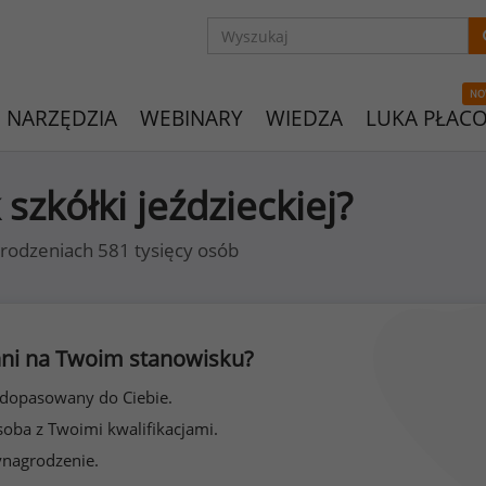
NO
NARZĘDZIA
WEBINARY
WIEDZA
LUKA PŁAC
 szkółki jeździeckiej?
rodzeniach 581 tysięcy osób
 inni na Twoim stanowisku?
 dopasowany do Ciebie.
soba z Twoimi kwalifikacjami.
ynagrodzenie.