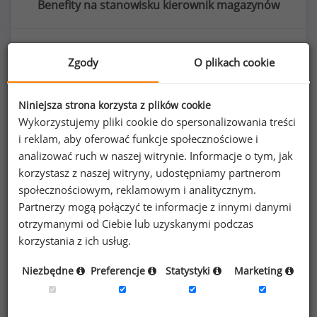
Benefity na stanowisku kierownik magazynów
Zgody
O plikach cookie
34
%
Niniejsza strona korzysta z plików cookie
Wykorzystujemy pliki cookie do spersonalizowania treści
i reklam, aby oferować funkcje społecznościowe i
prywatna opieka medyczna dla pracownika
analizować ruch w naszej witrynie. Informacje o tym, jak
korzystasz z naszej witryny, udostępniamy partnerom
społecznościowym, reklamowym i analitycznym.
Partnerzy mogą połączyć te informacje z innymi danymi
otrzymanymi od Ciebie lub uzyskanymi podczas
korzystania z ich usług.
Poszukujesz szczegółowych danych o
wynagrodzeniach
kierowników magazynów
Niezbędne
Preferencje
Statystyki
Marketing
lub na innych stanowiskach?