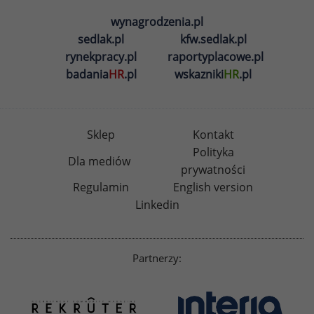
wynagrodzenia.pl
sedlak.pl
kfw.sedlak.pl
rynekpracy.pl
raportyplacowe.pl
badania
HR
.pl
wskazniki
HR
.pl
Sklep
Kontakt
Polityka
Dla mediów
prywatności
Regulamin
English version
Linkedin
Partnerzy: