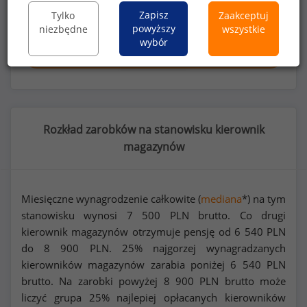
Dowiedz się więcej
Zapisz
Tylko
Zaakceptuj
powyższy
niezbędne
wszystkie
wybór
Wykorzystaj kod
Rozkład zarobków na stanowisku kierownik
magazynów
Miesięczne wynagrodzenie całkowite (
mediana
*) na tym
stanowisku wynosi
7 500
PLN brutto. Co drugi
kierownik magazynów otrzymuje pensję od
6 540
PLN
do
8 900
PLN. 25% najgorzej wynagradzanych
kierowników magazynów zarabia poniżej
6 540
PLN
brutto. Na zarobki powyżej
8 900
PLN brutto może
liczyć grupa 25% najlepiej opłacanych kierowników