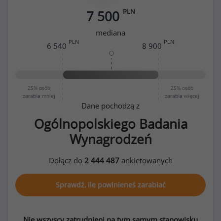
PLN
7 500
mediana
PLN
PLN
6 540
8 900
25%
osób
25%
osób
zarabia mniej
zarabia więcej
Dane pochodzą z
Ogólnopolskiego Badania
Wynagrodzeń
Dołącz do
2 444 487
ankietowanych
Sprawdź, ile powinieneś zarabiać
Nie wszyscy zatrudnieni na tym samym stanowisku