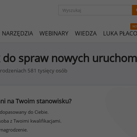
NO
NARZĘDZIA
WEBINARY
WIEDZA
LUKA PŁAC
ik do spraw nowych uruchom
rodzeniach 581 tysięcy osób
 inni na Twoim stanowisku?
 dopasowany do Ciebie.
soba z Twoimi kwalifikacjami.
ynagrodzenie.