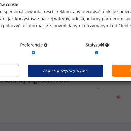
ków cookie
Kobiety
Mężczyźni
o spersonalizowania treści i reklam, aby oferować funkcje społe
12
27
o tym, jak korzystasz z naszej witryny, udostępniamy partnerom
gą połączyć te informacje z innymi danymi otrzymanymi od Ciebi
Preferencje
Statystyki
zeniach na 840 stanowiskach
Zapisz powyższy wybór
ortalu wynagrodzenia.pl