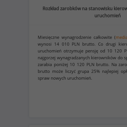
Rozkład zarobków na stanowisku kiero
uruchomień
Miesięczne wynagrodzenie całkowite (
medi
wynosi
14 010
PLN brutto. Co drugi kie
uruchomień otrzymuje pensję od
10 120
P
najgorzej wynagradzanych kierowników do 
zarabia poniżej
10 120
PLN brutto. Na zar
brutto może liczyć grupa 25% najlepiej o
spraw nowych uruchomień.