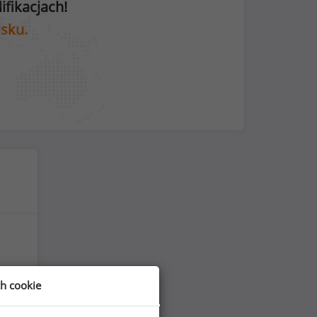
fikacjach!
isku.
ch cookie