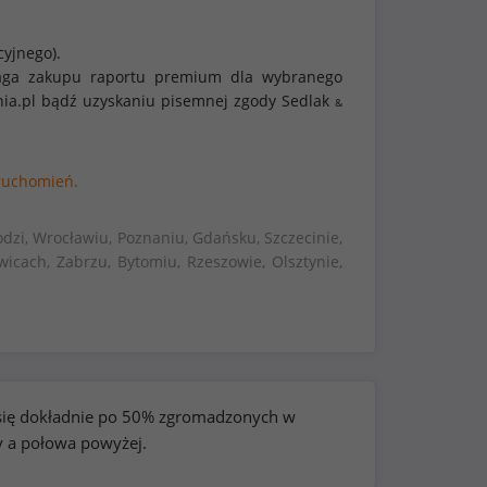
cyjnego).
ymaga zakupu raportu premium dla wybranego
nia.pl bądź uzyskaniu pisemnej zgody Sedlak
&
ruchomień.
dzi, Wrocławiu, Poznaniu, Gdańsku, Szczecinie,
wicach, Zabrzu, Bytomiu, Rzeszowie, Olsztynie,
e się dokładnie po 50% zgromadzonych w
y a połowa powyżej.