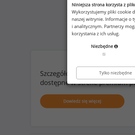
Niniejsza strona korzysta z pli
Wykorzystujemy pliki cookie d
naszej witrynie. Informacje 
i analitycznym. Partnerzy mo
korzystania z ich usług.
Niezbędne
Szczegółowe dane o wynagrod
Tylko niezbędne
dostępne w strefie premium p
Dowiedz się więcej