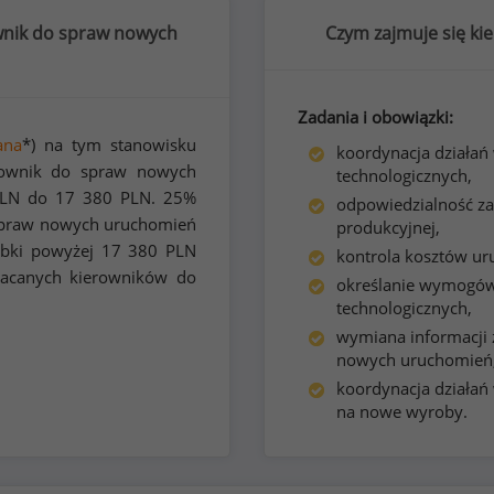
wnik do spraw nowych
Czym zajmuje się k
Zadania i obowiązki:
ana
*) na tym stanowisku
koordynacja działań 
rownik do spraw nowych
technologicznych,
LN do
17 380
PLN. 25%
odpowiedzialność za
spraw nowych uruchomień
produkcyjnej,
obki powyżej
17 380
PLN
kontrola kosztów ur
płacanych kierowników do
określanie wymogów
technologicznych,
wymiana informacji 
nowych uruchomień
koordynacja działań
na nowe wyroby.