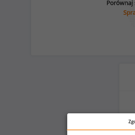
Porównaj 
Spra
Zg