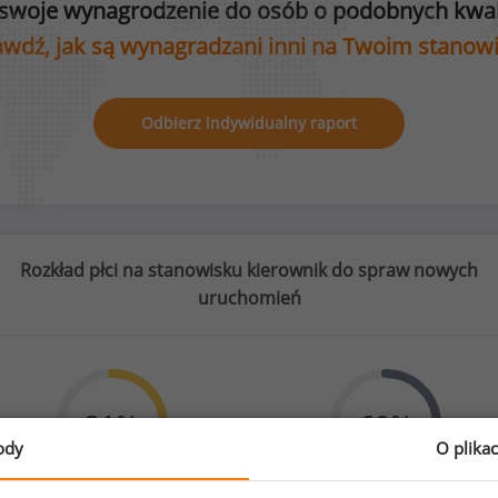
swoje wynagrodzenie do osób o podobnych kwali
wdź, jak są wynagradzani inni na Twoim stanow
Odbierz indywidualny raport
Rozkład płci na stanowisku kierownik do spraw nowych
uruchomień
31
%
69
%
ody
O plika