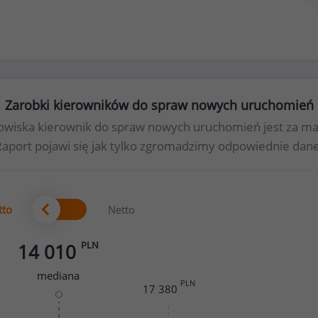
Zarobki kierowników do spraw nowych uruchomień
tanowiska kierownik do spraw nowych uruchomień jest za 
Raport pojawi się jak tylko zgromadzimy odpowiednie dane
tto
Netto
PLN
14 010
mediana
PLN
17 380