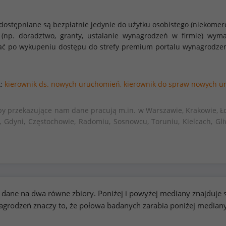
dostępniane są bezpłatnie jedynie do użytku osobistego (niekomer
 (np. doradztwo, granty, ustalanie wynagrodzeń w firmie) w
stać po wykupeniu dostępu do strefy premium portalu wynagrodze
k:
kierownik ds. nowych uruchomień,
kierownik do spraw nowych u
by przekazujące nam dane pracują m.in. w Warszawie, Krakowie, Ło
, Gdyni, Częstochowie, Radomiu, Sosnowcu, Toruniu, Kielcach, Gli
kie dane na dwa równe zbiory. Poniżej i powyżej mediany znajduj
rodzeń znaczy to, że połowa badanych zarabia poniżej median