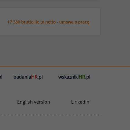
17 380 brutto ile to netto - umowa o pracę
l
badania
HR
.pl
wskazniki
HR
.pl
English version
Linkedin