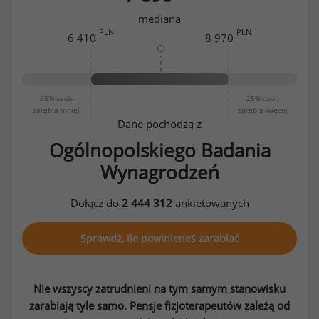
mediana
PLN
PLN
6 410
8 970
25%
osób
25%
osób
zarabia mniej
zarabia więcej
Dane pochodzą z
Ogólnopolskiego Badania
Wynagrodzeń
Dołącz do
2 444 312
ankietowanych
Sprawdź, ile powinieneś zarabiać
Nie wszyscy zatrudnieni na tym samym stanowisku
zarabiają tyle samo. Pensje fizjoterapeutów zależą od