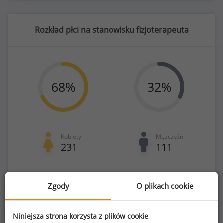
Rozkład płci na stanowisku fizjoterapeuta
68
%
32
%
Kobiety
Mężczyźni
231
111
Zgody
O plikach cookie
Benefity na stanowisku fizjoterapeuta
Niniejsza strona korzysta z plików cookie