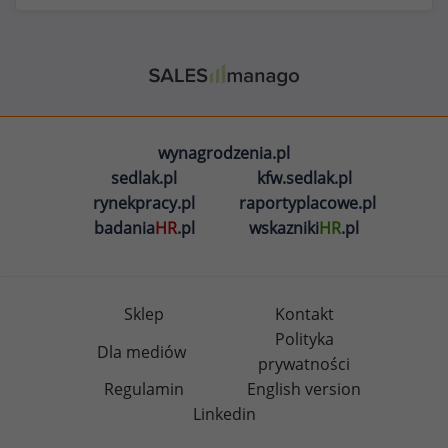
wynagrodzenia.pl
sedlak.pl
kfw.sedlak.pl
rynekpracy.pl
raportyplacowe.pl
badania
HR
.pl
wskazniki
HR
.pl
Sklep
Kontakt
Polityka
Dla mediów
prywatności
Regulamin
English version
Linkedin