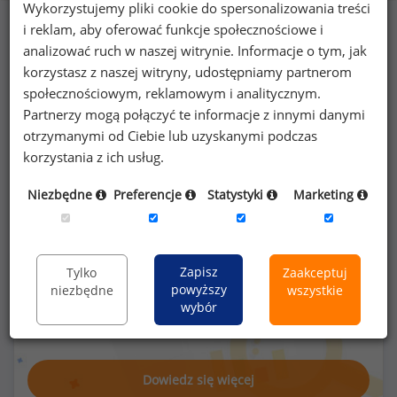
Wykorzystujemy pliki cookie do spersonalizowania treści
i reklam, aby oferować funkcje społecznościowe i
analizować ruch w naszej witrynie. Informacje o tym, jak
30
%
korzystasz z naszej witryny, udostępniamy partnerom
społecznościowym, reklamowym i analitycznym.
Partnerzy mogą połączyć te informacje z innymi danymi
otrzymanymi od Ciebie lub uzyskanymi podczas
korzystania z ich usług.
imprezy integracyjne
Niezbędne
Preferencje
Statystyki
Marketing
Zapisz
Tylko
Zaakceptuj
Poszukujesz szczegółowych danych o
powyższy
niezbędne
wszystkie
wynagrodzeniach
fizjoterapeutów
lub na
wybór
innych stanowiskach?
Dowiedz się więcej