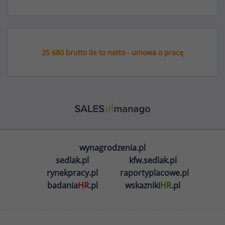
25 680 brutto ile to netto - umowa o pracę
wynagrodzenia.pl
sedlak.pl
kfw.sedlak.pl
rynekpracy.pl
raportyplacowe.pl
badania
HR
.pl
wskazniki
HR
.pl