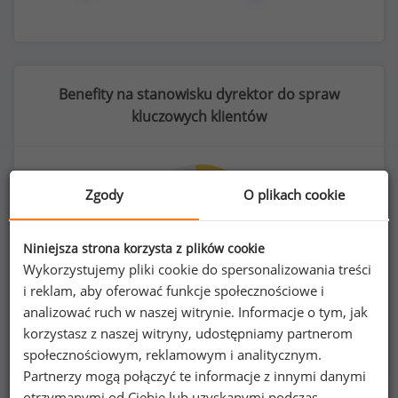
Benefity na stanowisku dyrektor do spraw
kluczowych klientów
Zgody
O plikach cookie
70
%
Niniejsza strona korzysta z plików cookie
Wykorzystujemy pliki cookie do spersonalizowania treści
i reklam, aby oferować funkcje społecznościowe i
telefon komórkowy do użytku prywatnego
analizować ruch w naszej witrynie. Informacje o tym, jak
korzystasz z naszej witryny, udostępniamy partnerom
społecznościowym, reklamowym i analitycznym.
Partnerzy mogą połączyć te informacje z innymi danymi
otrzymanymi od Ciebie lub uzyskanymi podczas