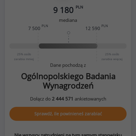
PLN
9 180
mediana
PLN
PLN
7 500
12 590
25%
osób
25%
osób
zarabia mniej
zarabia więcej
Dane pochodzą z
Ogólnopolskiego Badania
Wynagrodzeń
Dołącz do
2 444 571
ankietowanych
Sprawdź, ile powinieneś zarabiać
Nie wszyscy zatrudnieni na tym samym stanowisku