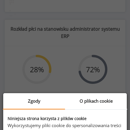
Rozkład płci na stanowisku administrator systemu
ERP
28
%
72
%
Kobiety
Mężczyźni
Zgody
O plikach cookie
53
134
Niniejsza strona korzysta z plików cookie
Wykorzystujemy pliki cookie do spersonalizowania treści