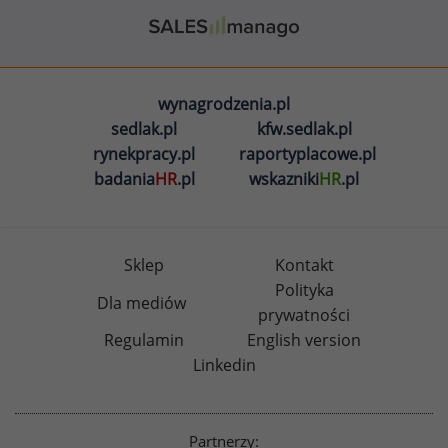
wynagrodzenia.pl
sedlak.pl
kfw.sedlak.pl
rynekpracy.pl
raportyplacowe.pl
badania
HR
.pl
wskazniki
HR
.pl
Sklep
Kontakt
Polityka
Dla mediów
prywatności
Regulamin
English version
Linkedin
Partnerzy: