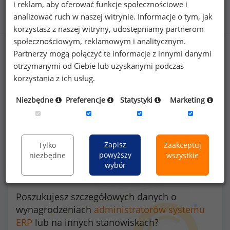
i reklam, aby oferować funkcje społecznościowe i
Benefity na stanowisku administrator systemu ERP
analizować ruch w naszej witrynie. Informacje o tym, jak
korzystasz z naszej witryny, udostępniamy partnerom
społecznościowym, reklamowym i analitycznym.
Partnerzy mogą połączyć te informacje z innymi danymi
otrzymanymi od Ciebie lub uzyskanymi podczas
36
%
korzystania z ich usług.
Niezbędne
Preferencje
Statystyki
Marketing
możliwość pracy zdalnej
Zapisz
Tylko
Zaakceptuj
powyższy
niezbędne
wszystkie
wybór
Poszukujesz szczegółowych danych o
wynagrodzeniach
administratorów systemu
ERP
lub na innych stanowiskach?