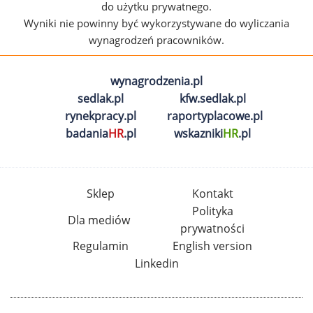
do użytku prywatnego.
Wyniki nie powinny być wykorzystywane do wyliczania
wynagrodzeń pracowników.
wynagrodzenia.pl
sedlak.pl
kfw.sedlak.pl
rynekpracy.pl
raportyplacowe.pl
badania
HR
.pl
wskazniki
HR
.pl
Sklep
Kontakt
Polityka
Dla mediów
prywatności
Regulamin
English version
Linkedin