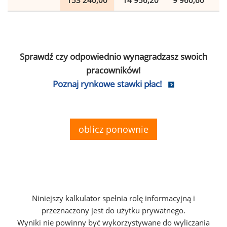
153 240,00
14 956,20
9 960,60
2
Sprawdź czy odpowiednio wynagradzasz swoich
pracowników!
Poznaj rynkowe stawki płac!
oblicz ponownie
Niniejszy kalkulator spełnia rolę informacyjną i
przeznaczony jest do użytku prywatnego.
Wyniki nie powinny być wykorzystywane do wyliczania