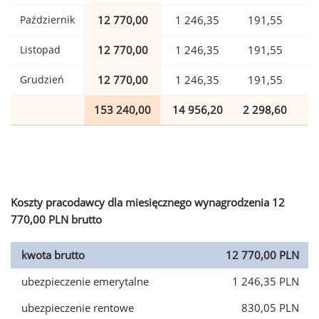
Październik
12 770,00
1 246,35
191,55
Listopad
12 770,00
1 246,35
191,55
Grudzień
12 770,00
1 246,35
191,55
153 240,00
14 956,20
2 298,60
3
Koszty pracodawcy dla miesięcznego wynagrodzenia 12
770,00 PLN brutto
kwota brutto
12 770,00 PLN
ubezpieczenie emerytalne
1 246,35 PLN
ubezpieczenie rentowe
830,05 PLN