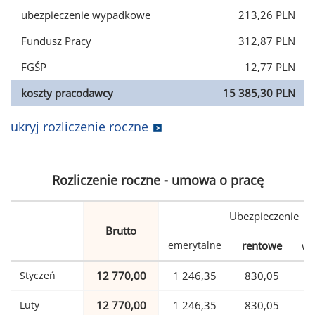
ubezpieczenie wypadkowe
213,26 PLN
Fundusz Pracy
312,87 PLN
FGŚP
12,77 PLN
koszty pracodawcy
15 385,30 PLN
ukryj rozliczenie roczne
Rozliczenie roczne - umowa o pracę
Ubezpieczenie
Brutto
emerytalne
rentowe
wy
Styczeń
12 770,00
1 246,35
830,05
Luty
12 770,00
1 246,35
830,05