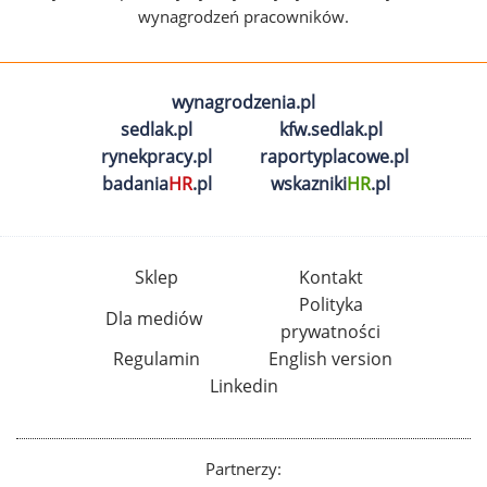
wynagrodzeń pracowników.
wynagrodzenia.pl
sedlak.pl
kfw.sedlak.pl
rynekpracy.pl
raportyplacowe.pl
badania
HR
.pl
wskazniki
HR
.pl
Sklep
Kontakt
Polityka
Dla mediów
prywatności
Regulamin
English version
Linkedin
Partnerzy: