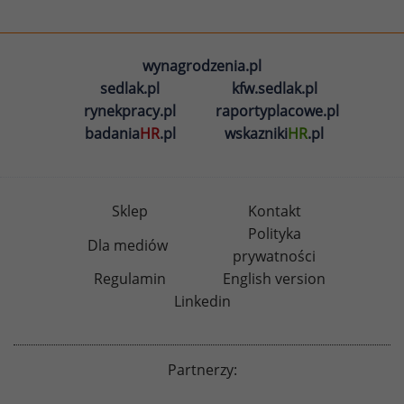
wynagrodzenia.pl
sedlak.pl
kfw.sedlak.pl
rynekpracy.pl
raportyplacowe.pl
badania
HR
.pl
wskazniki
HR
.pl
Sklep
Kontakt
Polityka
Dla mediów
prywatności
Regulamin
English version
Linkedin
Partnerzy: