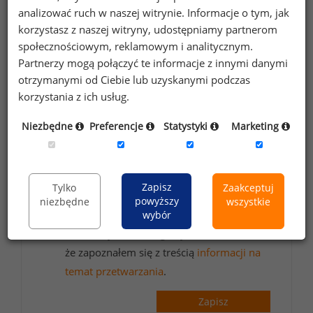
wynagrodzeniach?
analizować ruch w naszej witrynie. Informacje o tym, jak
Zapisz się do newslettera!
korzystasz z naszej witryny, udostępniamy partnerom
społecznościowym, reklamowym i analitycznym.
Partnerzy mogą połączyć te informacje z innymi danymi
otrzymanymi od Ciebie lub uzyskanymi podczas
korzystania z ich usług.
Wyrażam zgodę na przetwarzanie moich
danych osobowych zawartych w
Niezbędne
Preferencje
Statystyki
Marketing
formularzu przez Sedlak
Sedlak sp. z o.o.
&
sp. k. w celu otrzymywania bezpłatnego
newsletter’a portalu wynagrodzenia.pl.
Zapisz
Tylko
Zaakceptuj
Wyrażam zgodę na przesyłanie na podany
powyższy
niezbędne
wszystkie
adres e-mail ofert handlowych oraz
wybór
informacji marketingowych. Oświadczam,
że zapoznałem się z treścią
informacji na
temat przetwarzania
.
Zapisz