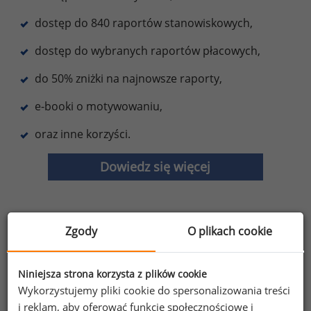
dostęp do 840 raportów stanowiskowych,
dostęp do wybranych raportów płacowych,
do 50% zniżki na najnowsze raporty,
e-booki o motywowaniu,
oraz inne korzyści.
Dowiedz się więcej
Zgody
O plikach cookie
Wybierz opcję dostosowana do Twoich
potrzeb!
Przetestuj strefę premium.
Niniejsza strona korzysta z plików cookie
Wykorzystujemy pliki cookie do spersonalizowania treści
Chcesz na bieżąco śledzić najnowsze informacje o
i reklam, aby oferować funkcje społecznościowe i