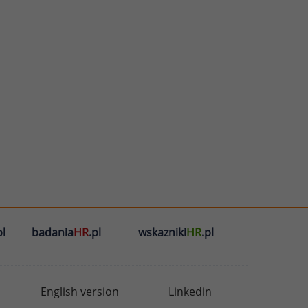
l
badania
HR
.pl
wskazniki
HR
.pl
English version
Linkedin