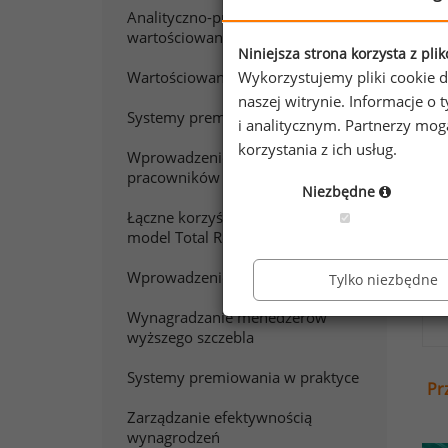
Analityczno-punktowe
wartościowanie pracy
Chc
Niniejsza strona korzysta z pli
Zap
Wykorzystujemy pliki cookie d
Wartościowanie stanowisk pracy
naszej witrynie. Informacje 
Systemy premiowania
i analitycznym. Partnerzy mo
korzystania z ich usług.
Wprowadzenie do wynagradzania
pracowników sprzedaży
Niezbędne
Łączne korzyści z pracy. Polski
model Total Rewards
Wprowadzenie do wynagradzania
Tylko niezbędne
Wynagradzanie menedżerów
wyższego szczebla
Systemy premiowania w praktyce
Pr
Zarządzanie efektywnością
wynagrodzeń