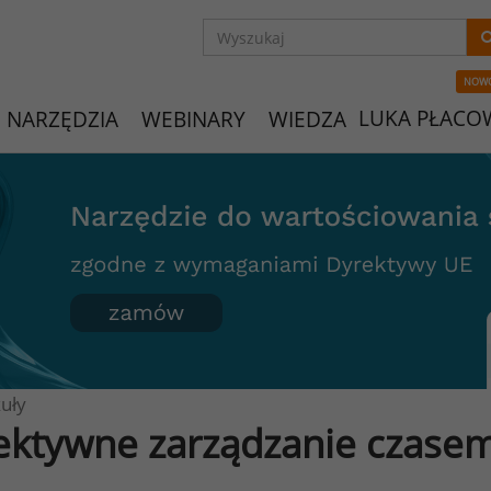
NOW
LUKA PŁACO
NARZĘDZIA
WEBINARY
WIEDZA
uły
ektywne zarządzanie czasem