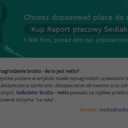
agrodzenie brutto - ile to jest netto?
ystkie podane w artykule stawki wynagrodzeń są kwotami br
ubezpieczenia społeczne, ubezpieczenie zdrowotne oraz za
ycznych.
Kalkulator brutto - netto
pozwala na szybkie przelic
cownik otrzyma "na rękę".
Kontakt:
media@sedla