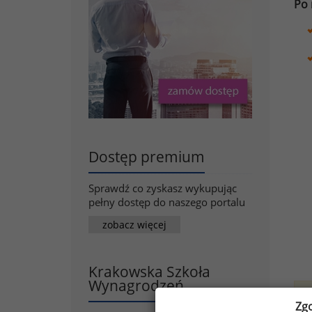
Po 
Dostęp premium
Sprawdź co zyskasz wykupując
pełny dostęp do naszego portalu
zobacz więcej
Krakowska Szkoła
Wynagrodzeń
W
Zg