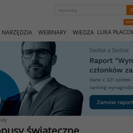
NOW
LUKA PŁACO
NARZĘDZIA
WEBINARY
WIEDZA
uły
nusy świąteczne