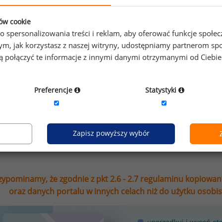
esz na bieżąco śledzić najnowsze informacje o wynagrod
ków cookie
isz się do newslettera!
o spersonalizowania treści i reklam, aby oferować funkcje społe
o tym, jak korzystasz z naszej witryny, udostępniamy partnerom
gą połączyć te informacje z innymi danymi otrzymanymi od Ciebi
Wyrażam zgodę na przetwarzanie moich danych osobowych
Preferencje
Statystyki
Sedlak sp. z o.o. sp. k. w celu otrzymywania bezpłatnego ne
Wyrażam zgodę na przesyłanie na podany adres e-mail ofer
marketingowych. Oświadczam, że zapoznałem się z treścią
Zapisz powyższy wybór
zypominamy, że zgodnie z pkt 2.6 - 2.7 regulaminu kopiowan
oraz danych portalu w innych celach niż do użytku osobi