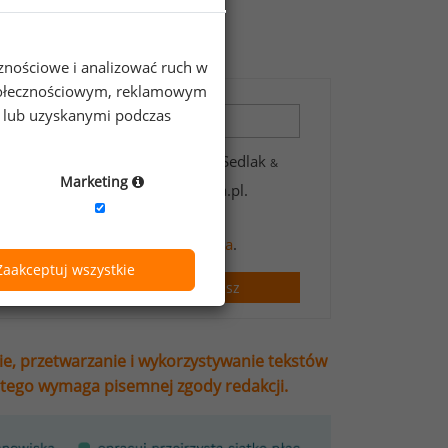
zeniach?
cznościowe i analizować ruch w
 społecznościowym, reklamowym
e lub uzyskanymi podczas
 zawartych w formularzu przez Sedlak
&
Marketing
wsletter’a portalu wynagrodzenia.pl.
t handlowych oraz informacji
informacji na temat przetwarzania
.
Zaakceptuj wszystkie
Zapisz
ie, przetwarzanie i wykorzystywanie tekstów
stego wymaga pisemnej zgody redakcji.