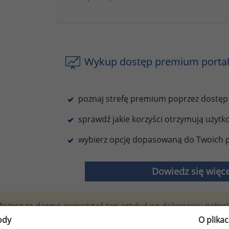
Wykup dostęp premium portal
poznaj strefę premium poprzez dostęp
sprawdź jakie korzyści otrzymują użyt
wybierz opcję dopasowaną do Twoich p
Dowiedz się więce
ożesz za darmo przeczytać ten artykuł po dokonaniu pełnej 
ody
O plika