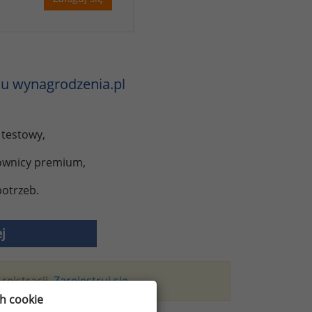
u wynagrodzenia.pl
 testowy,
kownicy premium,
otrzeb.
j
rejstracji.
Zarejestruj się
ch cookie