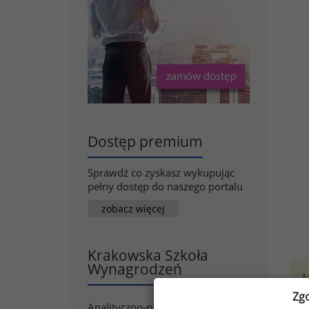
Dostęp premium
Sprawdź co zyskasz wykupując
pełny dostęp do naszego portalu
zobacz więcej
Krakowska Szkoła
Wynagrodzeń
M
Zg
Analityczno-punktowe