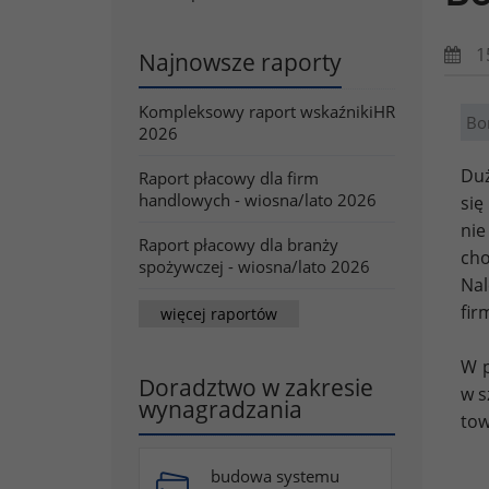
1
Najnowsze raporty
Kompleksowy raport wskaźnikiHR
Bo
2026
Duż
Raport płacowy dla firm
handlowych - wiosna/lato 2026
się
nie
Raport płacowy dla branży
cho
spożywczej - wiosna/lato 2026
Nal
fir
więcej raportów
W p
Doradztwo w zakresie
w s
wynagradzania
to
budowa systemu