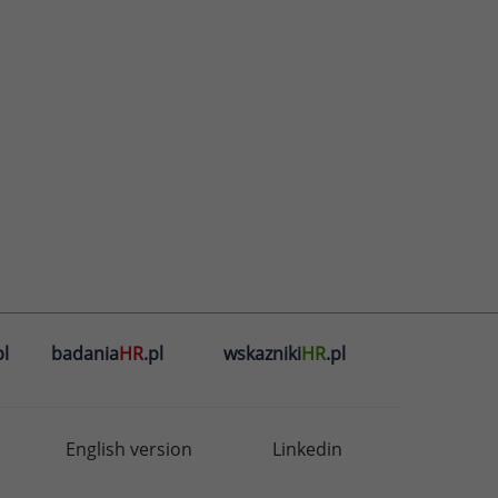
l
badania
HR
.pl
wskazniki
HR
.pl
English version
Linkedin