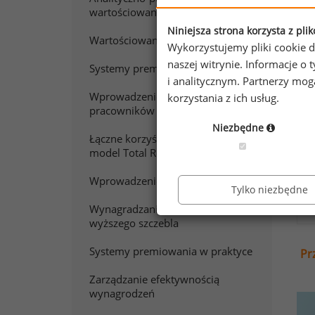
wartościowanie pracy
Chc
Niniejsza strona korzysta z pli
Zap
Wartościowanie stanowisk pracy
Wykorzystujemy pliki cookie d
naszej witrynie. Informacje 
Systemy premiowania
i analitycznym. Partnerzy mo
Wprowadzenie do wynagradzania
korzystania z ich usług.
pracowników sprzedaży
Niezbędne
Łączne korzyści z pracy. Polski
model Total Rewards
Wprowadzenie do wynagradzania
Tylko niezbędne
Wynagradzanie menedżerów
wyższego szczebla
Systemy premiowania w praktyce
Pr
Zarządzanie efektywnością
wynagrodzeń