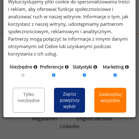
Wykorzystujemy pliki cookie do spersonalizowania treści
Zobacz więcej haseł
i reklam, aby oferować funkcje społecznościowe i
analizować ruch w naszej witrynie. Informacje o tym, jak
korzystasz z naszej witryny, udostępniamy partnerom
społecznościowym, reklamowym i analitycznym.
Partnerzy mogą połączyć te informacje z innymi danymi
wynagrodzenia.pl
otrzymanymi od Ciebie lub uzyskanymi podczas
sedlak.pl
kfw.sedlak.pl
korzystania z ich usług.
rynekpracy.pl
raportyplacowe.pl
Niezbędne
Preferencje
Statystyki
Marketing
badania
HR
.pl
wskazniki
HR
.pl
Zapisz
Tylko
Zaakceptuj
Sklep
Kontakt
powyższy
niezbędne
wszystkie
Polityka
wybór
Dla mediów
prywatności
Regulamin
English version
Linkedin