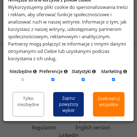
Wykorzystujemy pliki cookie do spersonalizowania treści
Patrz też:
Świadczenia nieobowiązkowe
i reklam, aby oferować funkcje społecznościowe i
Zobacz więcej haseł
analizować ruch w naszej witrynie. Informacje o tym, jak
korzystasz z naszej witryny, udostępniamy partnerom
społecznościowym, reklamowym i analitycznym.
Partnerzy mogą połączyć te informacje z innymi danymi
otrzymanymi od Ciebie lub uzyskanymi podczas
wynagrodzenia.pl
korzystania z ich usług.
sedlak.pl
kfw.sedlak.pl
rynekpracy.pl
raportyplacowe.pl
Niezbędne
Preferencje
Statystyki
Marketing
badania
HR
.pl
wskazniki
HR
.pl
Zapisz
Tylko
Zaakceptuj
powyższy
Sklep
Kontakt
niezbędne
wszystkie
wybór
Polityka
Dla mediów
prywatności
Regulamin
English version
Linkedin