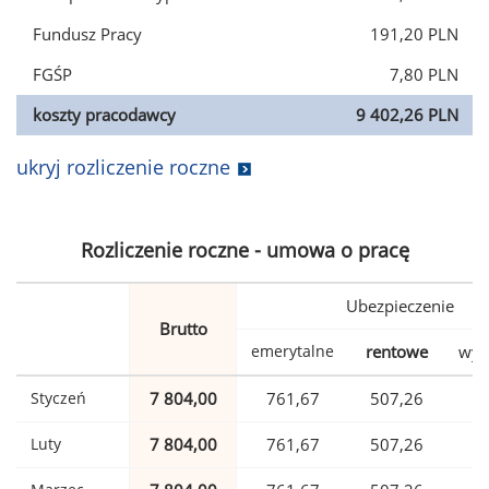
Fundusz Pracy
191,20 PLN
FGŚP
7,80 PLN
koszty pracodawcy
9 402,26 PLN
ukryj rozliczenie roczne
Rozliczenie roczne - umowa o pracę
Ubezpieczenie
Brutto
emerytalne
rentowe
wyp
Styczeń
7 804,00
761,67
507,26
1
Luty
7 804,00
761,67
507,26
1