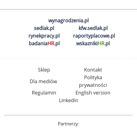
wynagrodzenia.pl
sedlak.pl
kfw.sedlak.pl
rynekpracy.pl
raportyplacowe.pl
badania
HR
.pl
wskazniki
HR
.pl
Sklep
Kontakt
Polityka
Dla mediów
prywatności
Regulamin
English version
Linkedin
Partnerzy: