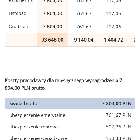
Październik
7 804,00
761,67
117,06
1
Listopad
7 804,00
761,67
117,06
1
Grudzień
7 804,00
761,67
117,06
1
93 648,00
9 140,04
1 404,72
2 
Koszty pracodawcy dla miesięcznego wynagrodzenia 7
804,00 PLN brutto
kwota brutto
7 804,00 PLN
ubezpieczenie emerytalne
761,67 PLN
ubezpieczenie rentowe
507,26 PLN
ubezpieczenie wypadkowe
130,33 PLN