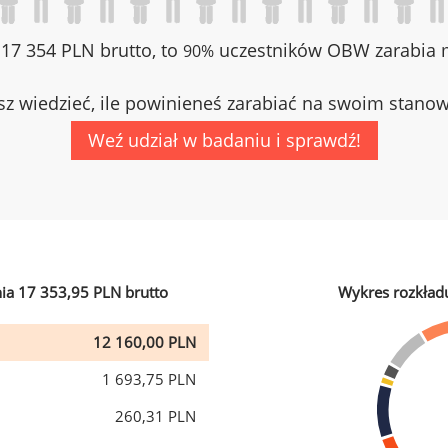
z 17 354 PLN brutto, to
uczestników OBW zarabia m
90%
z wiedzieć, ile powinieneś zarabiać na swoim stano
Weź udział w badaniu i sprawdź!
ia 17 353,95 PLN brutto
Wykres rozkład
12 160,00 PLN
1 693,75 PLN
260,31 PLN