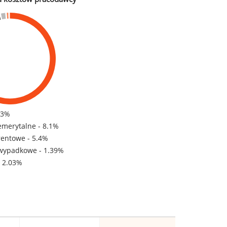
83%
emerytalne - 8.1%
rentowe - 5.4%
wypadkowe - 1.39%
- 2.03%