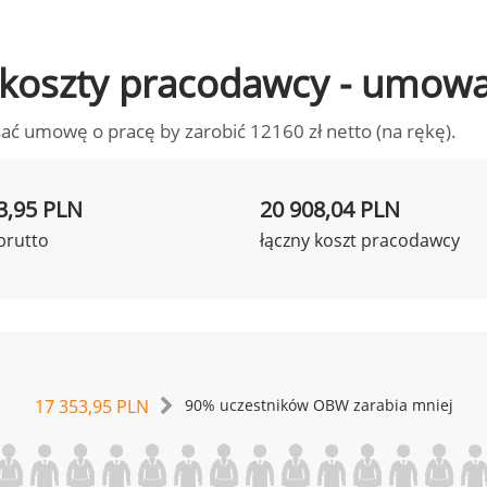
to koszty pracodawcy - umow
ać umowę o pracę by zarobić 12160 zł netto (na rękę).
3,95 PLN
20 908,04 PLN
brutto
łączny koszt pracodawcy
17 353,95 PLN
90% uczestników OBW zarabia mniej