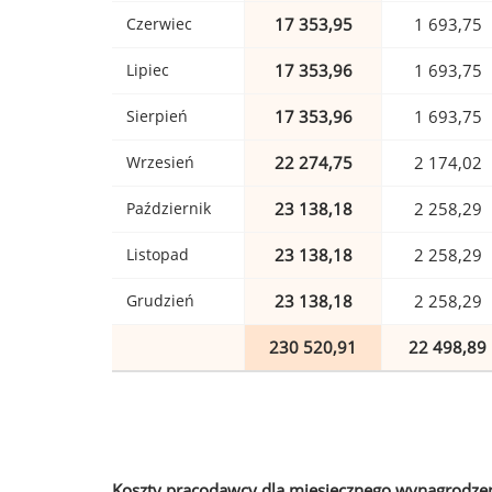
Czerwiec
17 353,95
1 693,75
Lipiec
17 353,96
1 693,75
Sierpień
17 353,96
1 693,75
Wrzesień
22 274,75
2 174,02
Październik
23 138,18
2 258,29
Listopad
23 138,18
2 258,29
Grudzień
23 138,18
2 258,29
230 520,91
22 498,89
Koszty pracodawcy dla miesięcznego wynagrodzen