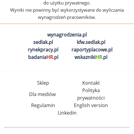
do użytku prywatnego.
Wyniki nie powinny być wykorzystywane do wyliczania
wynagrodzeń pracowników.
wynagrodzenia.pl
sedlak.pl
kfw.sedlak.pl
rynekpracy.pl
raportyplacowe.pl
badania
HR
.pl
wskazniki
HR
.pl
Sklep
Kontakt
Polityka
Dla mediów
prywatności
Regulamin
English version
Linkedin