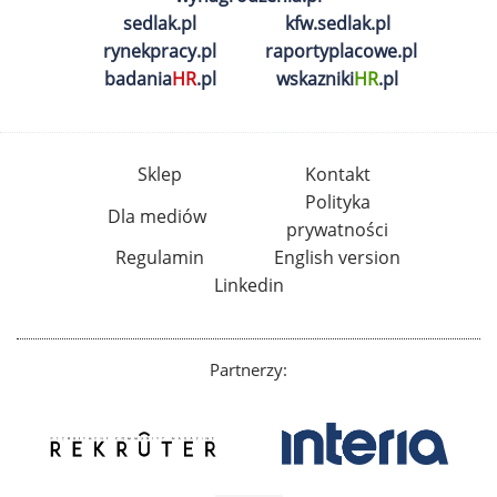
sedlak.pl
kfw.sedlak.pl
rynekpracy.pl
raportyplacowe.pl
badania
HR
.pl
wskazniki
HR
.pl
Sklep
Kontakt
Polityka
Dla mediów
prywatności
Regulamin
English version
Linkedin
Partnerzy: