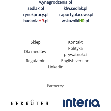
wynagrodzenia.pl
sedlak.pl
kfw.sedlak.pl
rynekpracy.pl
raportyplacowe.pl
badania
HR
.pl
wskazniki
HR
.pl
Sklep
Kontakt
Polityka
Dla mediów
prywatności
Regulamin
English version
Linkedin
Partnerzy: